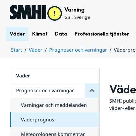
Hoppa till sidans innehåll
Varning
Gul, Sverige
Väder
Klimat
Data
Professionella tjänster
Start
Väder
Prognoser och varningar
Väderpr
varningar
och
Huvudinnehåll
Prognoser
för
Undersidor
Väder
Väde
Prognoser och varningar
SMHI public
Varningar och meddelanden
väder- eller
Väderprognos
Meteorologens kommentar