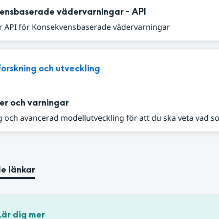
ensbaserade vädervarningar - API
r API för Konsekvensbaserade vädervarningar
Forskning och utveckling
er och varningar
 och avancerad modellutveckling för att du ska veta vad s
e länkar
Lär dig mer