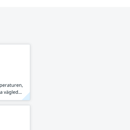
peraturen,
 vägled...