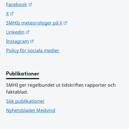
Länk till annan webbplats.
Facebook
Länk till annan webbplats.
X
Länk till annan webbplats.
SMHIs meteorologer på X
Länk till annan webbplats.
Linkedin
Länk till annan webbplats.
Instagram
Policy för sociala medier
Publikationer
SMHI ger regelbundet ut tidskrifter, rapporter och 
faktablad.
Sök publikationer
Nyhetsbladet Medvind