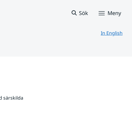
Sök
Meny
In English
 särskilda 