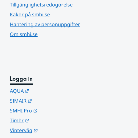
Tillgänglighetsredogörelse
Kakor på smhi.se
Hantering av personuppgifter
Om smhi.se
Logga in
Länk till annan webbplats.
AQUA
Länk till annan webbplats.
SIMAIR
Länk till annan webbplats.
SMHI Pro
Länk till annan webbplats.
Timbr
Länk till annan webbplats.
Vinterväg