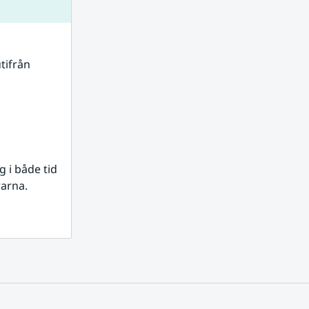
tifrån 
i både tid 
rarna.