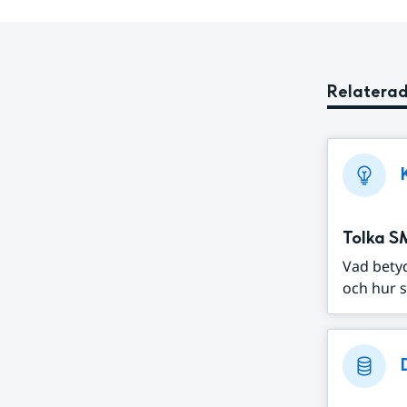
Relaterad
Tolka S
Vad bety
och hur s