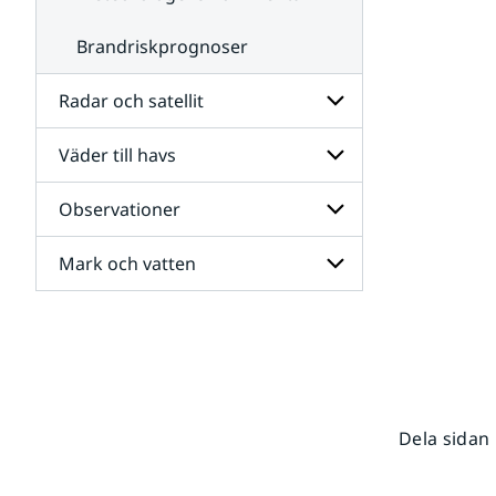
Brandriskprognoser
Radar och satellit
Väder till havs
Undersidor
för
Radar
Observationer
Undersidor
och
för
satellit
Väder
Mark och vatten
Undersidor
till
för
havs
Observationer
Undersidor
för
Mark
och
vatten
Dela sidan