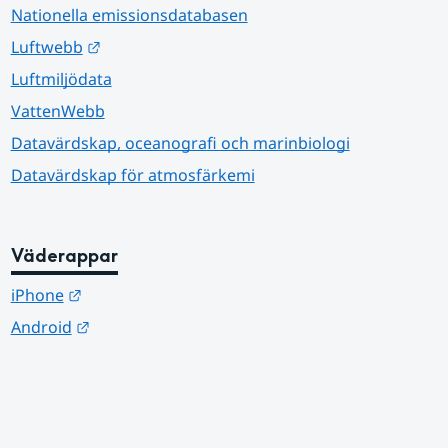
Nationella emissionsdatabasen
Länk till annan webbplats.
Luftwebb
Luftmiljödata
VattenWebb
Datavärdskap, oceanografi och marinbiologi
Datavärdskap för atmosfärkemi
Väderappar
Länk till annan webbplats.
iPhone
Länk till annan webbplats.
Android