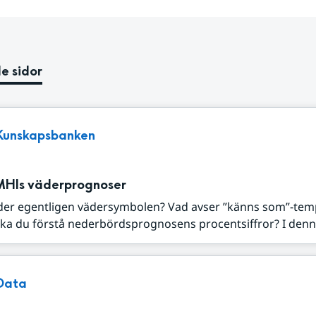
e sidor
Kunskapsbanken
MHIs väderprognoser
der egentligen vädersymbolen? Vad avser ”känns som”-tem
ka du förstå nederbördsprognosens procentsiffror? I denna
Data