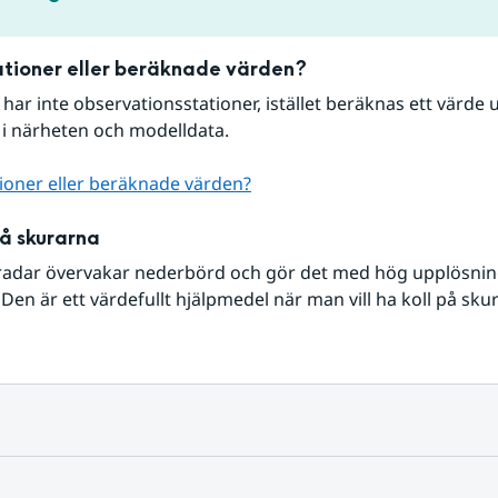
tioner eller beräknade värden?
r har inte observationsstationer, istället beräknas ett värde u
 i närheten och modelldata.
ioner eller beräknade värden?
på skurarna
radar övervakar nederbörd och gör det med hög upplösning 
Den är ett värdefullt hjälpmedel när man vill ha koll på sku