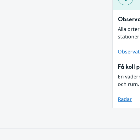
Observa
Alla orte
stationer
Observat
Få koll 
En väder
och rum. 
Radar