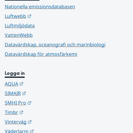
Nationella emissionsdatabasen
Länk till annan webbplats.
Luftwebb
Luftmiljödata
VattenWebb
Datavärdskap, oceanografi och marinbiologi
Datavärdskap för atmosfärkemi
Logga in
Länk till annan webbplats.
AQUA
Länk till annan webbplats.
SIMAIR
Länk till annan webbplats.
SMHI Pro
Länk till annan webbplats.
Timbr
Länk till annan webbplats.
Vinterväg
Länk till annan webbplats.
Väderlarm