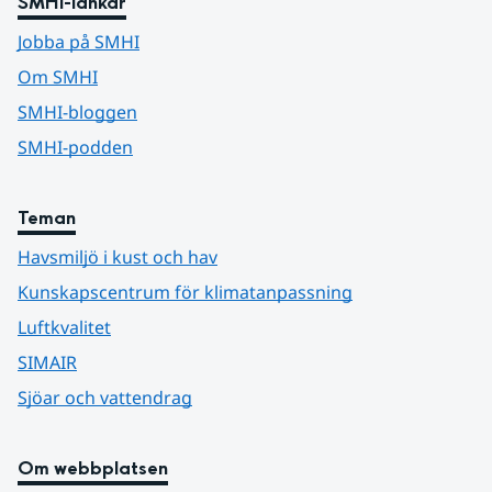
SMHI-länkar
Jobba på SMHI
Om SMHI
SMHI-bloggen
SMHI-podden
Teman
Havsmiljö i kust och hav
Kunskapscentrum för klimatanpassning
Luftkvalitet
SIMAIR
Sjöar och vattendrag
Om webbplatsen