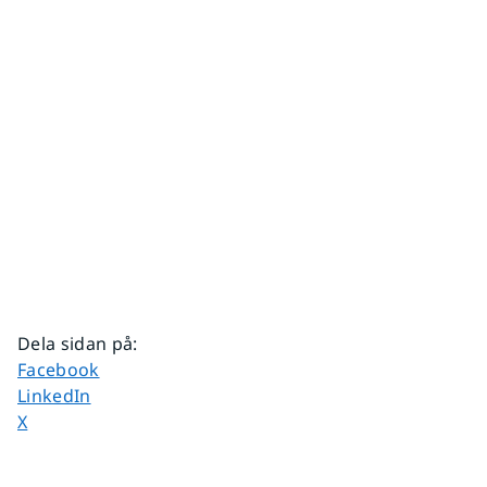
Dela sidan på
:
Dela sidan på
Facebook
Dela sidan på
LinkedIn
Dela sidan på
X