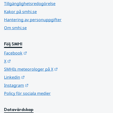
Tillgänglighetsredogörelse
Kakor på smhi.se
Hantering av personuppgifter
Om smhi.se
Följ SMHI
Länk till annan webbplats.
Facebook
Länk till annan webbplats.
X
Länk till annan webbplats.
SMHIs meteorologer på X
Länk till annan webbplats.
Linkedin
Länk till annan webbplats.
Instagram
Policy för sociala medier
Datavärdskap