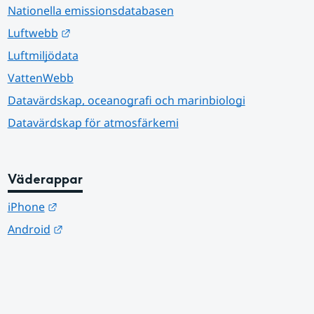
Nationella emissionsdatabasen
Länk till annan webbplats.
Luftwebb
Luftmiljödata
VattenWebb
Datavärdskap, oceanografi och marinbiologi
Datavärdskap för atmosfärkemi
Väderappar
Länk till annan webbplats.
iPhone
Länk till annan webbplats.
Android