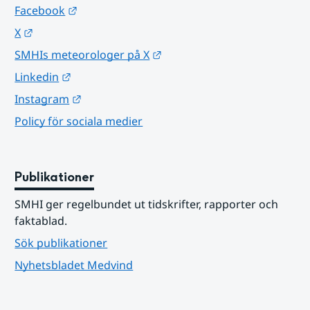
Länk till annan webbplats.
Facebook
Länk till annan webbplats.
X
Länk till annan webbplats.
SMHIs meteorologer på X
Länk till annan webbplats.
Linkedin
Länk till annan webbplats.
Instagram
Policy för sociala medier
Publikationer
SMHI ger regelbundet ut tidskrifter, rapporter och 
faktablad.
Sök publikationer
Nyhetsbladet Medvind