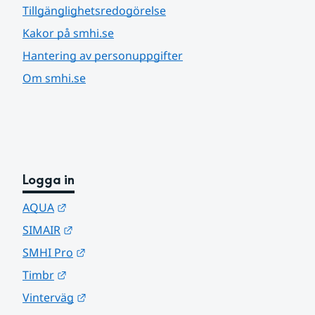
Tillgänglighetsredogörelse
Kakor på smhi.se
Hantering av personuppgifter
Om smhi.se
Logga in
Länk till annan webbplats.
AQUA
Länk till annan webbplats.
SIMAIR
Länk till annan webbplats.
SMHI Pro
Länk till annan webbplats.
Timbr
Länk till annan webbplats.
Vinterväg