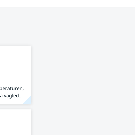
peraturen,
 vägled...