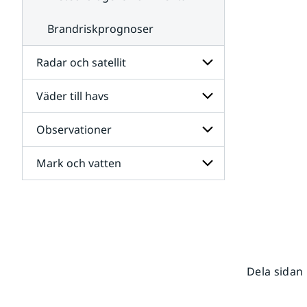
Brandriskprognoser
Radar och satellit
Väder till havs
Undersidor
för
Radar
Observationer
Undersidor
och
för
satellit
Väder
Mark och vatten
Undersidor
till
för
havs
Observationer
Undersidor
för
Mark
och
vatten
Dela sidan