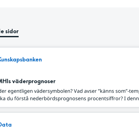
e sidor
Kunskapsbanken
MHIs väderprognoser
der egentligen vädersymbolen? Vad avser ”känns som”-tem
ka du förstå nederbördsprognosens procentsiffror? I denna
Data