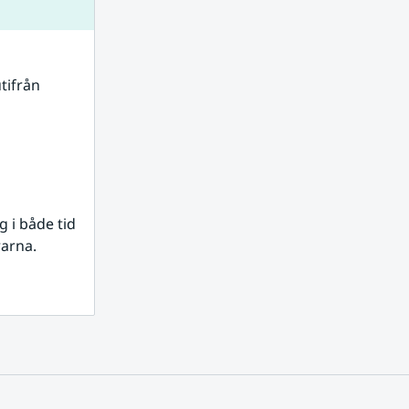
tifrån 
i både tid 
rarna.