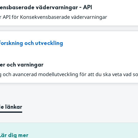
ensbaserade vädervarningar - API
r API för Konsekvensbaserade vädervarningar
Forskning och utveckling
er och varningar
 och avancerad modellutveckling för att du ska veta vad s
e länkar
Lär dig mer