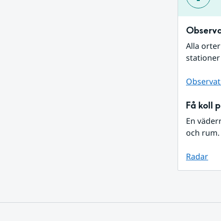
Observa
Alla orte
stationer
Observat
Få koll 
En väder
och rum. 
Radar