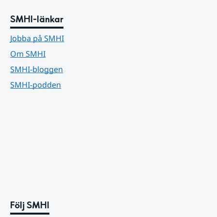
SMHI-länkar
Jobba på SMHI
Om SMHI
SMHI-bloggen
SMHI-podden
Följ SMHI