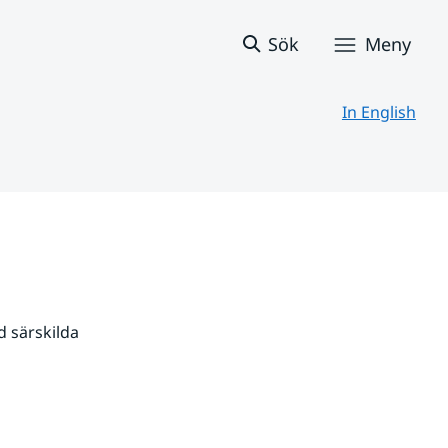
Sök
Meny
In English
 särskilda 