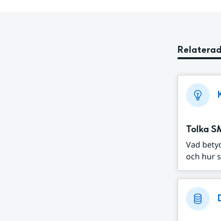
Relaterad
Tolka S
Vad bety
och hur s