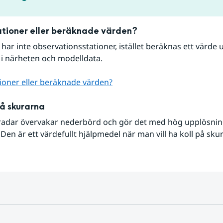
tioner eller beräknade värden?
r har inte observationsstationer, istället beräknas ett värde u
 i närheten och modelldata.
ioner eller beräknade värden?
på skurarna
radar övervakar nederbörd och gör det med hög upplösning 
Den är ett värdefullt hjälpmedel när man vill ha koll på sku