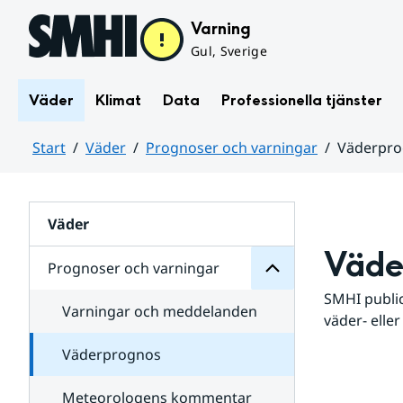
Hoppa till sidans innehåll
Varning
Gul, Sverige
Väder
Klimat
Data
Professionella tjänster
Start
Väder
Prognoser och varningar
Väderpr
varningar
och
Huvudinnehåll
Prognoser
för
Undersidor
Väder
Väde
Prognoser och varningar
SMHI public
Varningar och meddelanden
väder- eller
Väderprognos
Meteorologens kommentar