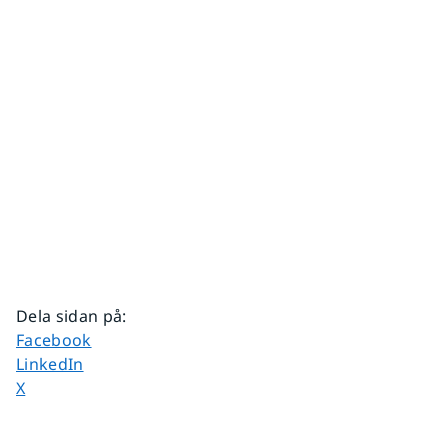
Dela sidan på
:
Dela sidan på
Facebook
Dela sidan på
LinkedIn
Dela sidan på
X