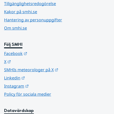
Tillgänglighetsredogörelse
Kakor på smhi.se
Hantering av personuppgifter
Om smhi.se
Följ SMHI
Länk till annan webbplats.
Facebook
Länk till annan webbplats.
X
Länk till annan webbplats.
SMHIs meteorologer på X
Länk till annan webbplats.
Linkedin
Länk till annan webbplats.
Instagram
Policy för sociala medier
Datavärdskap