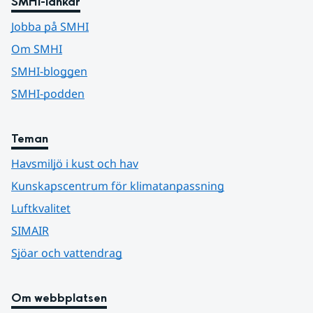
SMHI-länkar
Jobba på SMHI
Om SMHI
SMHI-bloggen
SMHI-podden
Teman
Havsmiljö i kust och hav
Kunskapscentrum för klimatanpassning
Luftkvalitet
SIMAIR
Sjöar och vattendrag
Om webbplatsen