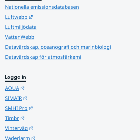
Nationella emissionsdatabasen
Länk till annan webbplats.
Luftwebb
Luftmiljödata
VattenWebb
Datavärdskap, oceanografi och marinbiologi
Datavärdskap för atmosfärkemi
Logga in
Länk till annan webbplats.
AQUA
Länk till annan webbplats.
SIMAIR
Länk till annan webbplats.
SMHI Pro
Länk till annan webbplats.
Timbr
Länk till annan webbplats.
Vinterväg
Länk till annan webbplats.
Väderlarm