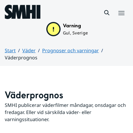
Hoppa till sidans innehåll
Meny
Varning
Gul, Sverige
Start
Väder
Prognoser och varningar
Väderprognos
Huvudinnehåll
Väderprognos
SMHI publicerar väderfilmer måndagar, onsdagar och 
fredagar. Eller vid särskilda väder- eller 
varningssituationer.