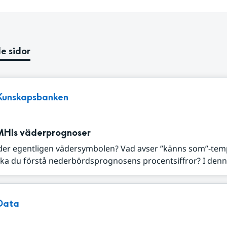
e sidor
Kunskapsbanken
MHIs väderprognoser
der egentligen vädersymbolen? Vad avser ”känns som”-tem
ka du förstå nederbördsprognosens procentsiffror? I denna
Data