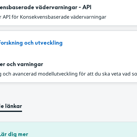
ensbaserade vädervarningar - API
r API för Konsekvensbaserade vädervarningar
Forskning och utveckling
er och varningar
 och avancerad modellutveckling för att du ska veta vad s
e länkar
Lär dig mer