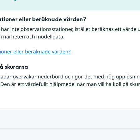
tioner eller beräknade värden?
r har inte observationsstationer, istället beräknas ett värde u
 i närheten och modelldata.
ioner eller beräknade värden?
på skurarna
radar övervakar nederbörd och gör det med hög upplösning 
Den är ett värdefullt hjälpmedel när man vill ha koll på sku