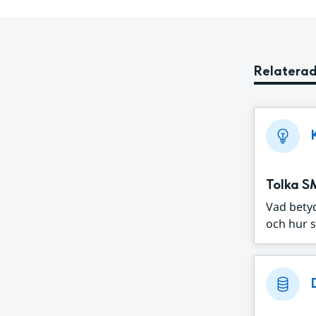
Relaterad
Tolka S
Vad bety
och hur s