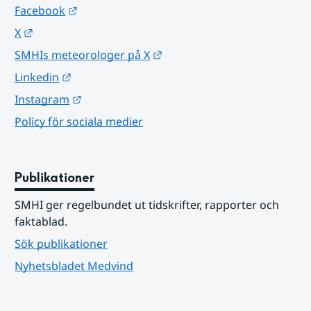
Länk till annan webbplats.
Facebook
Länk till annan webbplats.
X
Länk till annan webbplats.
SMHIs meteorologer på X
Länk till annan webbplats.
Linkedin
Länk till annan webbplats.
Instagram
Policy för sociala medier
Publikationer
SMHI ger regelbundet ut tidskrifter, rapporter och 
faktablad.
Sök publikationer
Nyhetsbladet Medvind