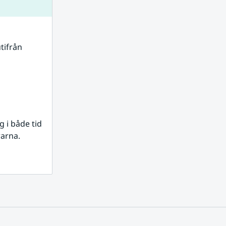
tifrån 
i både tid 
rarna.