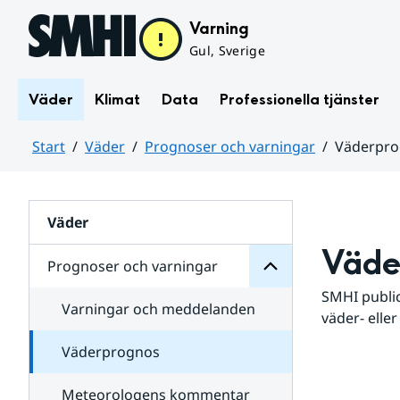
Hoppa till sidans innehåll
Varning
Gul, Sverige
Väder
Klimat
Data
Professionella tjänster
Start
Väder
Prognoser och varningar
Väderpr
varningar
och
Huvudinnehåll
Prognoser
för
Undersidor
Väder
Väde
Prognoser och varningar
SMHI public
Varningar och meddelanden
väder- eller
Väderprognos
Meteorologens kommentar