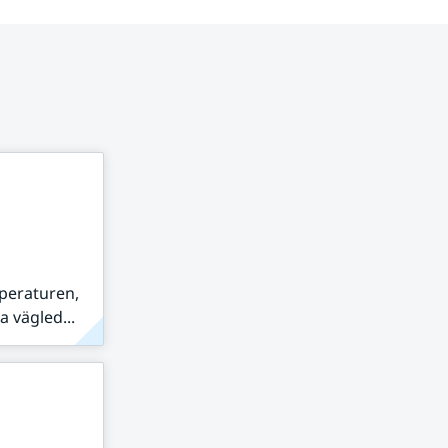
peraturen,
 vägled...