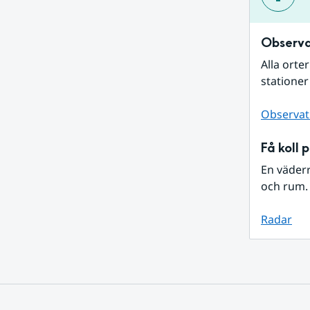
Observa
Alla orte
stationer
Observat
Få koll 
En väder
och rum. 
Radar