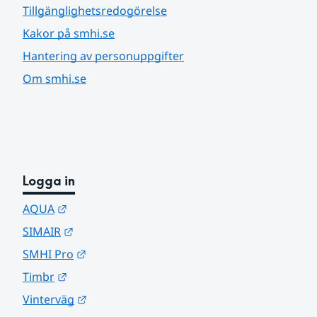
Tillgänglighetsredogörelse
Kakor på smhi.se
Hantering av personuppgifter
Om smhi.se
Logga in
Länk till annan webbplats.
AQUA
Länk till annan webbplats.
SIMAIR
Länk till annan webbplats.
SMHI Pro
Länk till annan webbplats.
Timbr
Länk till annan webbplats.
Vinterväg