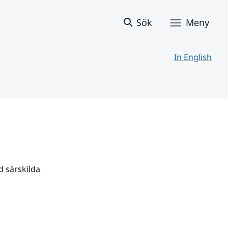
Sök
Meny
In English
 särskilda 