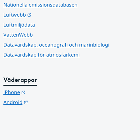
Nationella emissionsdatabasen
Länk till annan webbplats.
Luftwebb
Luftmiljödata
VattenWebb
Datavärdskap, oceanografi och marinbiologi
Datavärdskap för atmosfärkemi
Väderappar
Länk till annan webbplats.
iPhone
Länk till annan webbplats.
Android