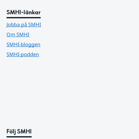
SMHI-länkar
Jobba på SMHI
Om SMHI
SMHI-bloggen
SMHI-podden
Följ SMHI