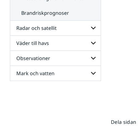
Brandriskprognoser
Radar och satellit
Väder till havs
Undersidor
för
Radar
Observationer
Undersidor
och
för
satellit
Väder
Mark och vatten
Undersidor
till
för
havs
Observationer
Undersidor
för
Mark
och
vatten
Dela sidan