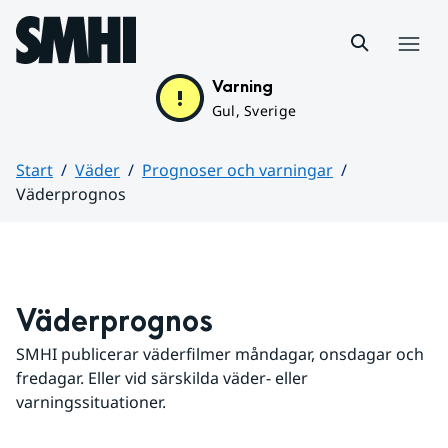
Hoppa till sidans innehåll
Meny
Varning
Gul, Sverige
Start
Väder
Prognoser och varningar
Väderprognos
Huvudinnehåll
Väderprognos
SMHI publicerar väderfilmer måndagar, onsdagar och 
fredagar. Eller vid särskilda väder- eller 
varningssituationer.