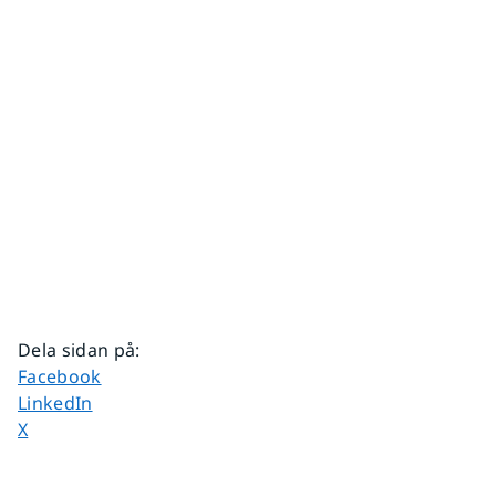
Dela sidan på
:
Dela sidan på
Facebook
Dela sidan på
LinkedIn
Dela sidan på
X