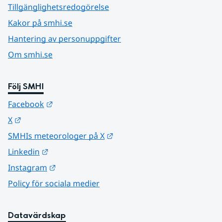
Tillgänglighetsredogörelse
Kakor på smhi.se
Hantering av personuppgifter
Om smhi.se
Följ SMHI
Länk till annan webbplats.
Facebook
Länk till annan webbplats.
X
Länk till annan webbplats.
SMHIs meteorologer på X
Länk till annan webbplats.
Linkedin
Länk till annan webbplats.
Instagram
Policy för sociala medier
Datavärdskap