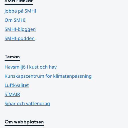
SMHI-länkar
Jobba på SMHI
Om SMHI
SMHI-bloggen
SMHI-podden
Teman
Havsmiljö i kust och hav
Kunskapscentrum för klimatanpassning
Luftkvalitet
SIMAIR
Sjöar och vattendrag
Om webbplatsen