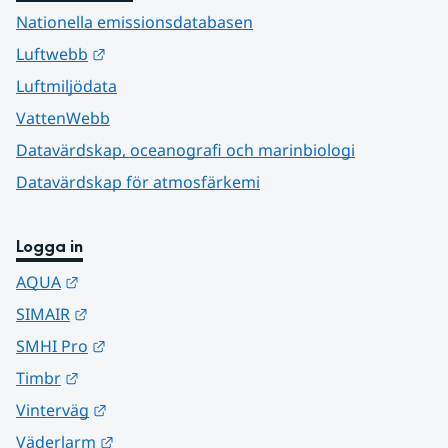
Nationella emissionsdatabasen
Länk till annan webbplats.
Luftwebb
Luftmiljödata
VattenWebb
Datavärdskap, oceanografi och marinbiologi
Datavärdskap för atmosfärkemi
Logga in
Länk till annan webbplats.
AQUA
Länk till annan webbplats.
SIMAIR
Länk till annan webbplats.
SMHI Pro
Länk till annan webbplats.
Timbr
Länk till annan webbplats.
Vinterväg
Länk till annan webbplats.
Väderlarm