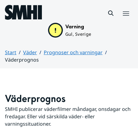
Hoppa till sidans innehåll
Meny
Varning
Gul, Sverige
Start
Väder
Prognoser och varningar
Väderprognos
Huvudinnehåll
Väderprognos
SMHI publicerar väderfilmer måndagar, onsdagar och 
fredagar. Eller vid särskilda väder- eller 
varningssituationer.