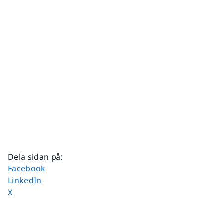
Dela sidan på
:
Dela sidan på
Facebook
Dela sidan på
LinkedIn
Dela sidan på
X