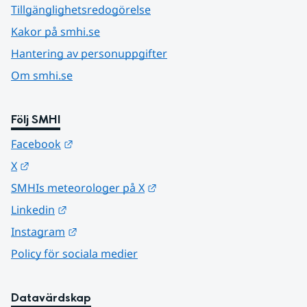
Tillgänglighetsredogörelse
Kakor på smhi.se
Hantering av personuppgifter
Om smhi.se
Följ SMHI
Länk till annan webbplats.
Facebook
Länk till annan webbplats.
X
Länk till annan webbplats.
SMHIs meteorologer på X
Länk till annan webbplats.
Linkedin
Länk till annan webbplats.
Instagram
Policy för sociala medier
Datavärdskap