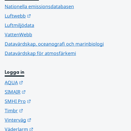
Nationella emissionsdatabasen
Länk till annan webbplats.
Luftwebb
Luftmiljödata
VattenWebb
Datavärdskap, oceanografi och marinbiologi
Datavärdskap för atmosfärkemi
Logga in
Länk till annan webbplats.
AQUA
Länk till annan webbplats.
SIMAIR
Länk till annan webbplats.
SMHI Pro
Länk till annan webbplats.
Timbr
Länk till annan webbplats.
Vinterväg
Länk till annan webbplats.
Väderlarm