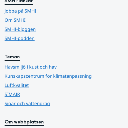
SMHI-länkar
Jobba på SMHI
Om SMHI
SMHI-bloggen
SMHI-podden
Teman
Havsmiljö i kust och hav
Kunskapscentrum för klimatanpassning
Luftkvalitet
SIMAIR
Sjöar och vattendrag
Om webbplatsen