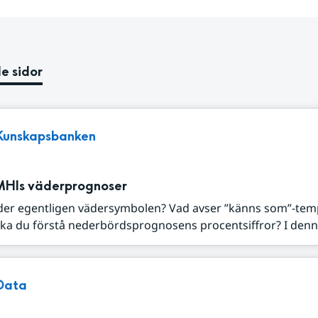
e sidor
Kunskapsbanken
MHIs väderprognoser
der egentligen vädersymbolen? Vad avser ”känns som”-tem
ka du förstå nederbördsprognosens procentsiffror? I denna
Data