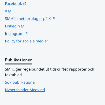
Länk till annan webbplats.
Facebook
Länk till annan webbplats.
X
Länk till annan webbplats.
SMHIs meteorologer på X
Länk till annan webbplats.
Linkedin
Länk till annan webbplats.
Instagram
Policy för sociala medier
Publikationer
SMHI ger regelbundet ut tidskrifter, rapporter och 
faktablad.
Sök publikationer
Nyhetsbladet Medvind