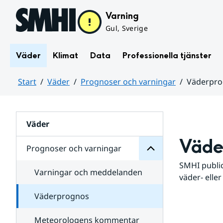
Hoppa till sidans innehåll
Varning
Gul, Sverige
Väder
Klimat
Data
Professionella tjänster
Start
Väder
Prognoser och varningar
Väderpr
varningar
och
Huvudinnehåll
Prognoser
för
Undersidor
Väder
Väde
Prognoser och varningar
SMHI public
Varningar och meddelanden
väder- eller
Väderprognos
Meteorologens kommentar