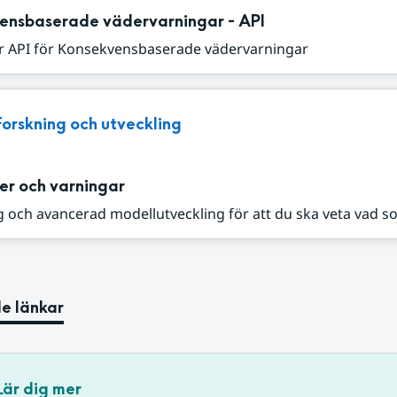
ensbaserade vädervarningar - API
r API för Konsekvensbaserade vädervarningar
Forskning och utveckling
er och varningar
 och avancerad modellutveckling för att du ska veta vad s
e länkar
Lär dig mer