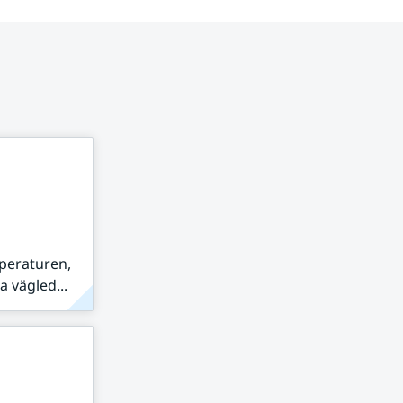
peraturen,
 vägled...