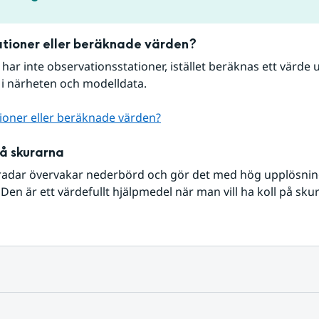
tioner eller beräknade värden?
r har inte observationsstationer, istället beräknas ett värde u
 i närheten och modelldata.
ioner eller beräknade värden?
på skurarna
radar övervakar nederbörd och gör det med hög upplösning 
Den är ett värdefullt hjälpmedel när man vill ha koll på sku