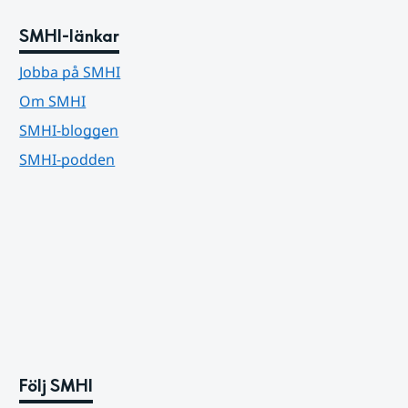
SMHI-länkar
Jobba på SMHI
Om SMHI
SMHI-bloggen
SMHI-podden
Följ SMHI