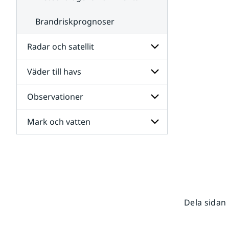
Brandriskprognoser
Radar och satellit
Väder till havs
Undersidor
för
Radar
Observationer
Undersidor
och
för
satellit
Väder
Mark och vatten
Undersidor
till
för
havs
Observationer
Undersidor
för
Mark
och
vatten
Dela sidan