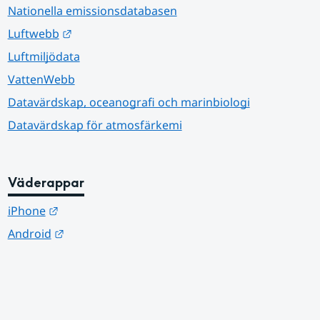
Nationella emissionsdatabasen
Länk till annan webbplats.
Luftwebb
Luftmiljödata
VattenWebb
Datavärdskap, oceanografi och marinbiologi
Datavärdskap för atmosfärkemi
Väderappar
Länk till annan webbplats.
iPhone
Länk till annan webbplats.
Android