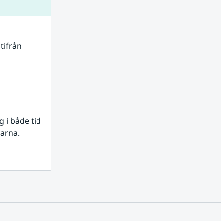
tifrån 
i både tid 
rarna.