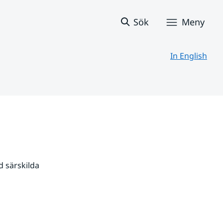
Sök
Meny
In English
 särskilda 