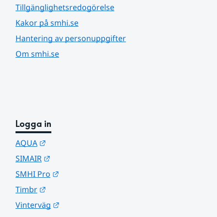
Tillgänglighetsredogörelse
Kakor på smhi.se
Hantering av personuppgifter
Om smhi.se
Logga in
Länk till annan webbplats.
AQUA
Länk till annan webbplats.
SIMAIR
Länk till annan webbplats.
SMHI Pro
Länk till annan webbplats.
Timbr
Länk till annan webbplats.
Vinterväg