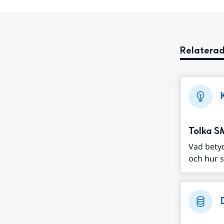
Relaterad
Tolka S
Vad bety
och hur s