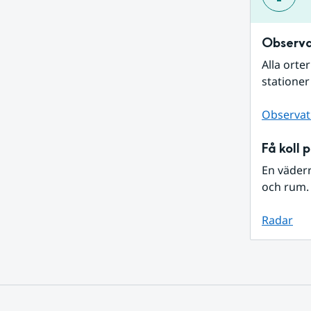
Observa
Alla orte
stationer
Observat
Få koll 
En väder
och rum. 
Radar