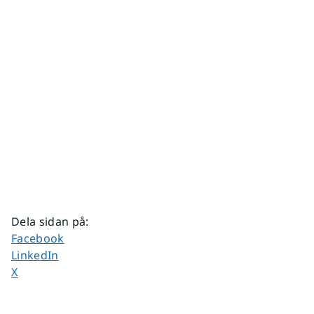
Dela sidan på
:
Dela sidan på
Facebook
Dela sidan på
LinkedIn
Dela sidan på
X