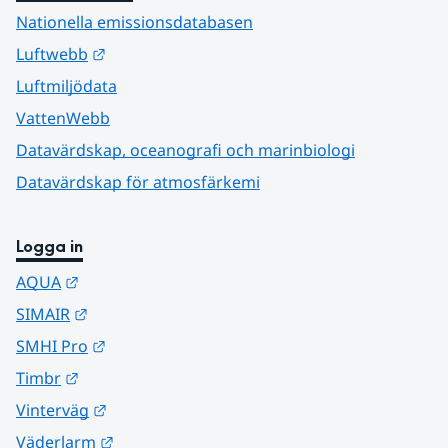
Nationella emissionsdatabasen
Länk till annan webbplats.
Luftwebb
Luftmiljödata
VattenWebb
Datavärdskap, oceanografi och marinbiologi
Datavärdskap för atmosfärkemi
Logga in
Länk till annan webbplats.
AQUA
Länk till annan webbplats.
SIMAIR
Länk till annan webbplats.
SMHI Pro
Länk till annan webbplats.
Timbr
Länk till annan webbplats.
Vinterväg
Länk till annan webbplats.
Väderlarm