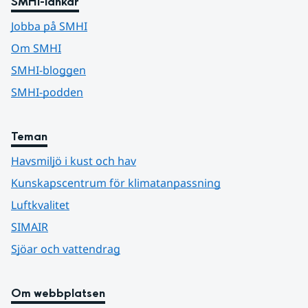
SMHI-länkar
Jobba på SMHI
Om SMHI
SMHI-bloggen
SMHI-podden
Teman
Havsmiljö i kust och hav
Kunskapscentrum för klimatanpassning
Luftkvalitet
SIMAIR
Sjöar och vattendrag
Om webbplatsen