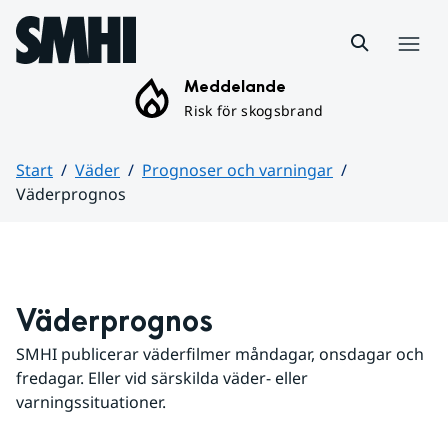
Hoppa till sidans innehåll
Meny
Meddelande
Risk för skogsbrand
Start
Väder
Prognoser och varningar
Väderprognos
Huvudinnehåll
Väderprognos
SMHI publicerar väderfilmer måndagar, onsdagar och 
fredagar. Eller vid särskilda väder- eller 
varningssituationer.