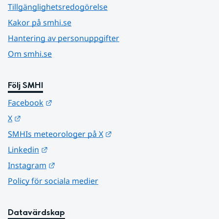
Tillgänglighetsredogörelse
Kakor på smhi.se
Hantering av personuppgifter
Om smhi.se
Följ SMHI
Länk till annan webbplats.
Facebook
Länk till annan webbplats.
X
Länk till annan webbplats.
SMHIs meteorologer på X
Länk till annan webbplats.
Linkedin
Länk till annan webbplats.
Instagram
Policy för sociala medier
Datavärdskap