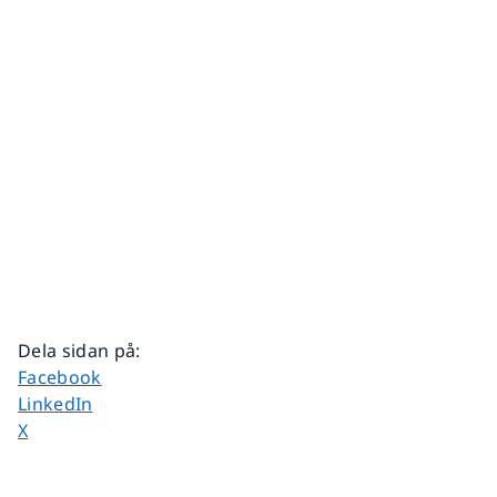
Dela sidan på
:
Dela sidan på
Facebook
Dela sidan på
LinkedIn
Dela sidan på
X