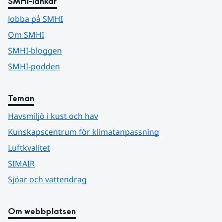
SMHI-länkar
Jobba på SMHI
Om SMHI
SMHI-bloggen
SMHI-podden
Teman
Havsmiljö i kust och hav
Kunskapscentrum för klimatanpassning
Luftkvalitet
SIMAIR
Sjöar och vattendrag
Om webbplatsen