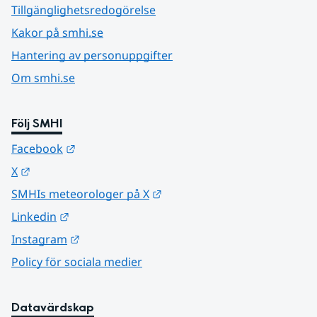
Tillgänglighetsredogörelse
Kakor på smhi.se
Hantering av personuppgifter
Om smhi.se
Följ SMHI
Länk till annan webbplats.
Facebook
Länk till annan webbplats.
X
Länk till annan webbplats.
SMHIs meteorologer på X
Länk till annan webbplats.
Linkedin
Länk till annan webbplats.
Instagram
Policy för sociala medier
Datavärdskap