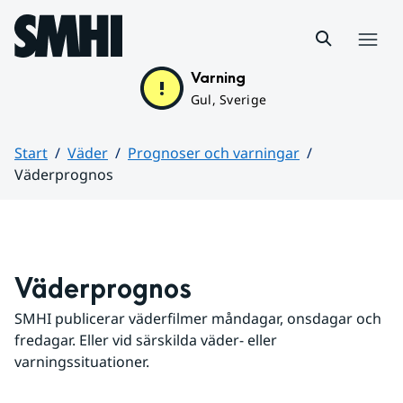
Hoppa till sidans innehåll
Meny
Varning
Gul, Sverige
Start
Väder
Prognoser och varningar
Väderprognos
Huvudinnehåll
Väderprognos
SMHI publicerar väderfilmer måndagar, onsdagar och 
fredagar. Eller vid särskilda väder- eller 
varningssituationer.