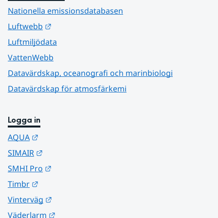
Nationella emissionsdatabasen
Länk till annan webbplats.
Luftwebb
Luftmiljödata
VattenWebb
Datavärdskap, oceanografi och marinbiologi
Datavärdskap för atmosfärkemi
Logga in
Länk till annan webbplats.
AQUA
Länk till annan webbplats.
SIMAIR
Länk till annan webbplats.
SMHI Pro
Länk till annan webbplats.
Timbr
Länk till annan webbplats.
Vinterväg
Länk till annan webbplats.
Väderlarm