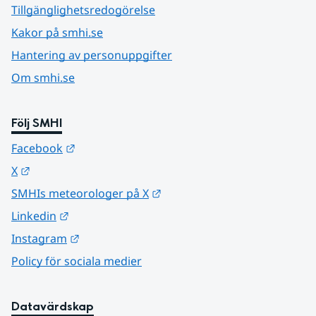
Tillgänglighetsredogörelse
Kakor på smhi.se
Hantering av personuppgifter
Om smhi.se
Följ SMHI
Länk till annan webbplats.
Facebook
Länk till annan webbplats.
X
Länk till annan webbplats.
SMHIs meteorologer på X
Länk till annan webbplats.
Linkedin
Länk till annan webbplats.
Instagram
Policy för sociala medier
Datavärdskap