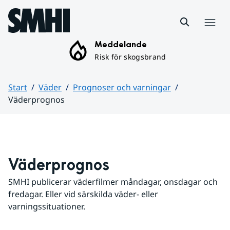
Hoppa till sidans innehåll
Meny
Meddelande
Risk för skogsbrand
Start
Väder
Prognoser och varningar
Väderprognos
Huvudinnehåll
Väderprognos
SMHI publicerar väderfilmer måndagar, onsdagar och 
fredagar. Eller vid särskilda väder- eller 
varningssituationer.