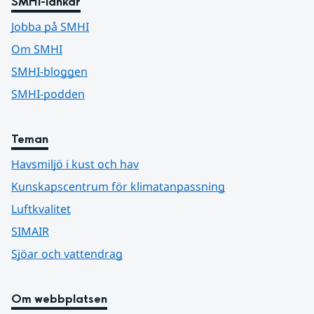
SMHI-länkar
Jobba på SMHI
Om SMHI
SMHI-bloggen
SMHI-podden
Teman
Havsmiljö i kust och hav
Kunskapscentrum för klimatanpassning
Luftkvalitet
SIMAIR
Sjöar och vattendrag
Om webbplatsen