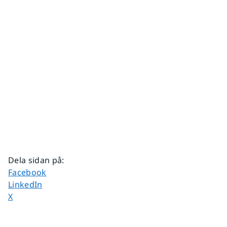
Dela sidan på
:
Dela sidan på
Facebook
Dela sidan på
LinkedIn
Dela sidan på
X