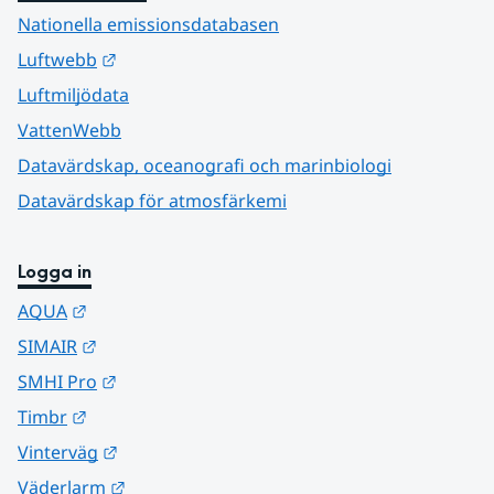
Nationella emissionsdatabasen
Länk till annan webbplats.
Luftwebb
Luftmiljödata
VattenWebb
Datavärdskap, oceanografi och marinbiologi
Datavärdskap för atmosfärkemi
Logga in
Länk till annan webbplats.
AQUA
Länk till annan webbplats.
SIMAIR
Länk till annan webbplats.
SMHI Pro
Länk till annan webbplats.
Timbr
Länk till annan webbplats.
Vinterväg
Länk till annan webbplats.
Väderlarm