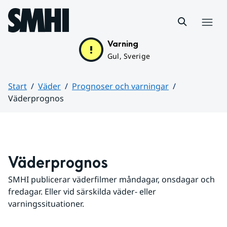
Hoppa till sidans innehåll
Meny
Varning
Gul, Sverige
Start
Väder
Prognoser och varningar
Väderprognos
Huvudinnehåll
Väderprognos
SMHI publicerar väderfilmer måndagar, onsdagar och 
fredagar. Eller vid särskilda väder- eller 
varningssituationer.