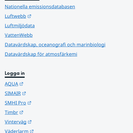
Nationella emissionsdatabasen
Länk till annan webbplats.
Luftwebb
Luftmiljödata
VattenWebb
Datavärdskap, oceanografi och marinbiologi
Datavärdskap för atmosfärkemi
Logga in
Länk till annan webbplats.
AQUA
Länk till annan webbplats.
SIMAIR
Länk till annan webbplats.
SMHI Pro
Länk till annan webbplats.
Timbr
Länk till annan webbplats.
Vinterväg
Länk till annan webbplats.
Väderlarm