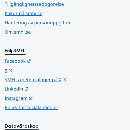
Tillgänglighetsredogörelse
Kakor på smhi.se
Hantering av personuppgifter
Om smhi.se
Följ SMHI
Länk till annan webbplats.
Facebook
Länk till annan webbplats.
X
Länk till annan webbplats.
SMHIs meteorologer på X
Länk till annan webbplats.
Linkedin
Länk till annan webbplats.
Instagram
Policy för sociala medier
Datavärdskap