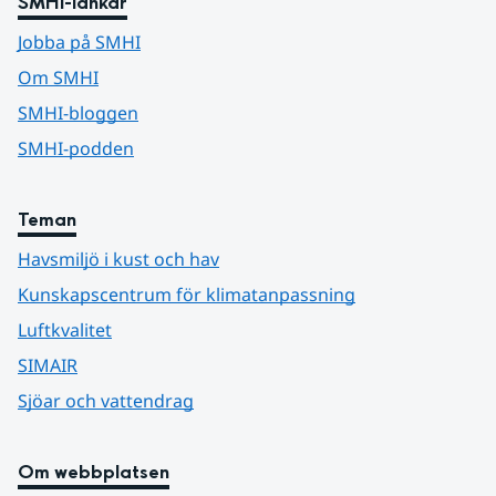
SMHI-länkar
Jobba på SMHI
Om SMHI
SMHI-bloggen
SMHI-podden
Teman
Havsmiljö i kust och hav
Kunskapscentrum för klimatanpassning
Luftkvalitet
SIMAIR
Sjöar och vattendrag
Om webbplatsen