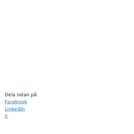
Dela sidan på
:
Dela sidan på
Facebook
Dela sidan på
LinkedIn
Dela sidan på
X