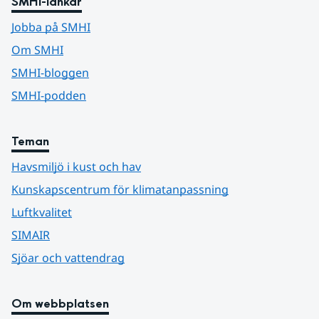
SMHI-länkar
Jobba på SMHI
Om SMHI
SMHI-bloggen
SMHI-podden
Teman
Havsmiljö i kust och hav
Kunskapscentrum för klimatanpassning
Luftkvalitet
SIMAIR
Sjöar och vattendrag
Om webbplatsen