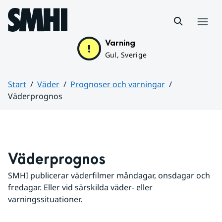
Hoppa till sidans innehåll
Meny
Varning
Gul, Sverige
Start
Väder
Prognoser och varningar
Väderprognos
Huvudinnehåll
Väderprognos
SMHI publicerar väderfilmer måndagar, onsdagar och 
fredagar. Eller vid särskilda väder- eller 
varningssituationer.