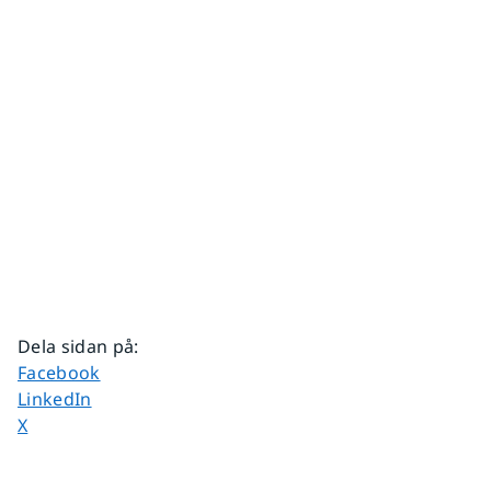
Dela sidan på
:
Dela sidan på
Facebook
Dela sidan på
LinkedIn
Dela sidan på
X