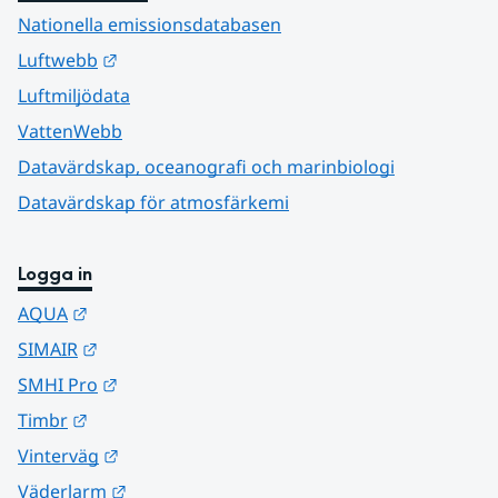
Nationella emissionsdatabasen
Länk till annan webbplats.
Luftwebb
Luftmiljödata
VattenWebb
Datavärdskap, oceanografi och marinbiologi
Datavärdskap för atmosfärkemi
Logga in
Länk till annan webbplats.
AQUA
Länk till annan webbplats.
SIMAIR
Länk till annan webbplats.
SMHI Pro
Länk till annan webbplats.
Timbr
Länk till annan webbplats.
Vinterväg
Länk till annan webbplats.
Väderlarm