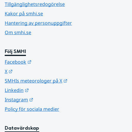
Tillgänglighetsredogörelse
Kakor på smhi.se
Hantering av personuppgifter
Om smhi.se
Följ SMHI
Länk till annan webbplats.
Facebook
Länk till annan webbplats.
X
Länk till annan webbplats.
SMHIs meteorologer på X
Länk till annan webbplats.
Linkedin
Länk till annan webbplats.
Instagram
Policy för sociala medier
Datavärdskap