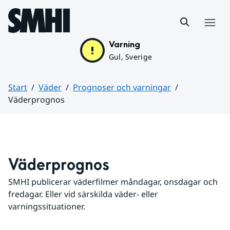
Hoppa till sidans innehåll
Meny
Varning
Gul, Sverige
Start
Väder
Prognoser och varningar
Väderprognos
Huvudinnehåll
Väderprognos
SMHI publicerar väderfilmer måndagar, onsdagar och 
fredagar. Eller vid särskilda väder- eller 
varningssituationer.