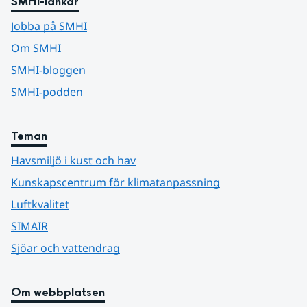
SMHI-länkar
Jobba på SMHI
Om SMHI
SMHI-bloggen
SMHI-podden
Teman
Havsmiljö i kust och hav
Kunskapscentrum för klimatanpassning
Luftkvalitet
SIMAIR
Sjöar och vattendrag
Om webbplatsen