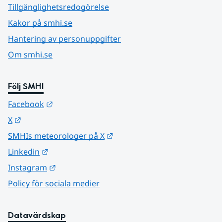
Tillgänglighetsredogörelse
Kakor på smhi.se
Hantering av personuppgifter
Om smhi.se
Följ SMHI
Länk till annan webbplats.
Facebook
Länk till annan webbplats.
X
Länk till annan webbplats.
SMHIs meteorologer på X
Länk till annan webbplats.
Linkedin
Länk till annan webbplats.
Instagram
Policy för sociala medier
Datavärdskap