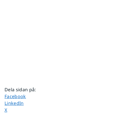
Dela sidan på
:
Dela sidan på
Facebook
Dela sidan på
LinkedIn
Dela sidan på
X