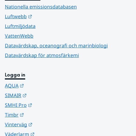
Nationella emissionsdatabasen
Länk till annan webbplats.
Luftwebb
Luftmiljödata
VattenWebb
Datavärdskap, oceanografi och marinbiologi
Datavärdskap för atmosfärkemi
Logga in
Länk till annan webbplats.
AQUA
Länk till annan webbplats.
SIMAIR
Länk till annan webbplats.
SMHI Pro
Länk till annan webbplats.
Timbr
Länk till annan webbplats.
Vinterväg
Länk till annan webbplats.
Väderlarm