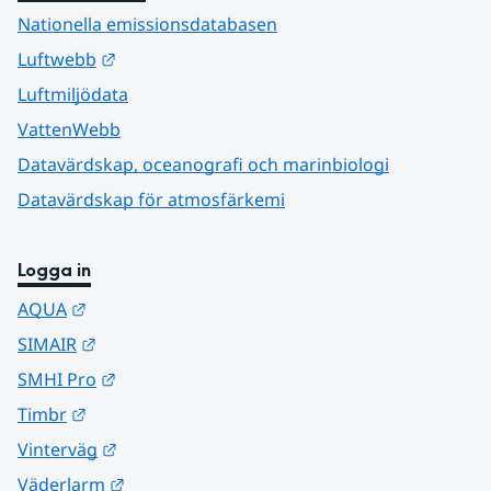
Nationella emissionsdatabasen
Länk till annan webbplats.
Luftwebb
Luftmiljödata
VattenWebb
Datavärdskap, oceanografi och marinbiologi
Datavärdskap för atmosfärkemi
Logga in
Länk till annan webbplats.
AQUA
Länk till annan webbplats.
SIMAIR
Länk till annan webbplats.
SMHI Pro
Länk till annan webbplats.
Timbr
Länk till annan webbplats.
Vinterväg
Länk till annan webbplats.
Väderlarm