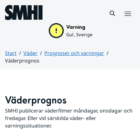
Hoppa till sidans innehåll
Meny
Varning
Gul, Sverige
Start
Väder
Prognoser och varningar
Väderprognos
Huvudinnehåll
Väderprognos
SMHI publicerar väderfilmer måndagar, onsdagar och 
fredagar. Eller vid särskilda väder- eller 
varningssituationer.