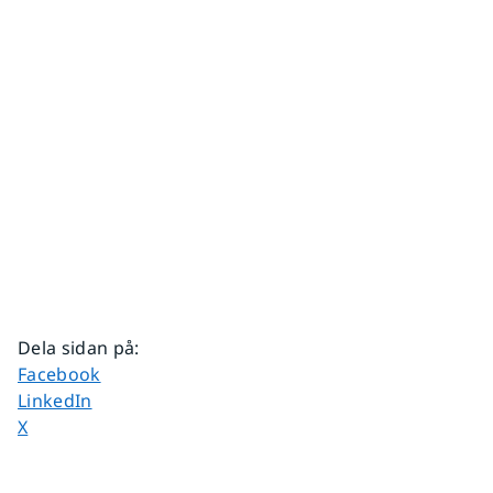
Dela sidan på
:
Dela sidan på
Facebook
Dela sidan på
LinkedIn
Dela sidan på
X