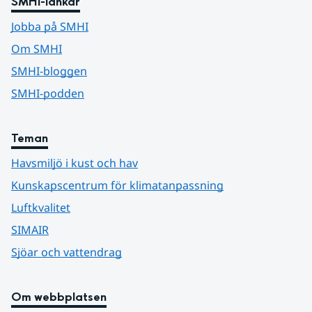
SMHI-länkar
Jobba på SMHI
Om SMHI
SMHI-bloggen
SMHI-podden
Teman
Havsmiljö i kust och hav
Kunskapscentrum för klimatanpassning
Luftkvalitet
SIMAIR
Sjöar och vattendrag
Om webbplatsen