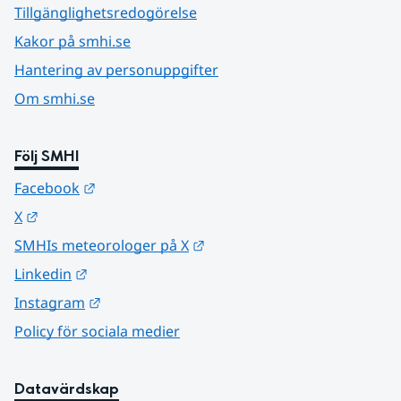
Tillgänglighetsredogörelse
Kakor på smhi.se
Hantering av personuppgifter
Om smhi.se
Följ SMHI
Länk till annan webbplats.
Facebook
Länk till annan webbplats.
X
Länk till annan webbplats.
SMHIs meteorologer på X
Länk till annan webbplats.
Linkedin
Länk till annan webbplats.
Instagram
Policy för sociala medier
Datavärdskap