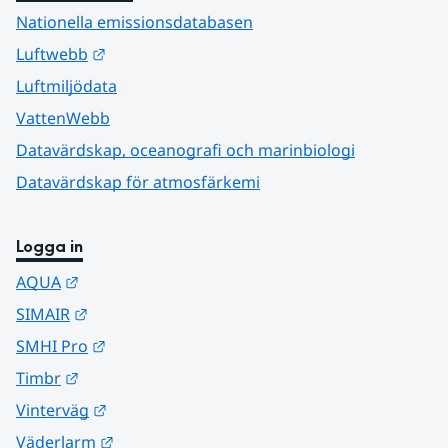
Nationella emissionsdatabasen
Länk till annan webbplats.
Luftwebb
Luftmiljödata
VattenWebb
Datavärdskap, oceanografi och marinbiologi
Datavärdskap för atmosfärkemi
Logga in
Länk till annan webbplats.
AQUA
Länk till annan webbplats.
SIMAIR
Länk till annan webbplats.
SMHI Pro
Länk till annan webbplats.
Timbr
Länk till annan webbplats.
Vinterväg
Länk till annan webbplats.
Väderlarm