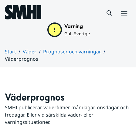
Hoppa till sidans innehåll
Meny
Varning
Gul, Sverige
Start
Väder
Prognoser och varningar
Väderprognos
Huvudinnehåll
Väderprognos
SMHI publicerar väderfilmer måndagar, onsdagar och 
fredagar. Eller vid särskilda väder- eller 
varningssituationer.