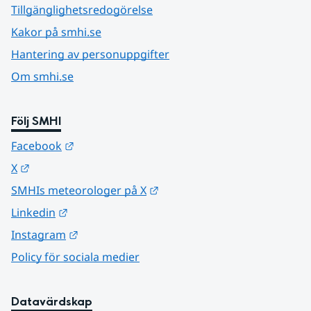
Tillgänglighetsredogörelse
Kakor på smhi.se
Hantering av personuppgifter
Om smhi.se
Följ SMHI
Länk till annan webbplats.
Facebook
Länk till annan webbplats.
X
Länk till annan webbplats.
SMHIs meteorologer på X
Länk till annan webbplats.
Linkedin
Länk till annan webbplats.
Instagram
Policy för sociala medier
Datavärdskap