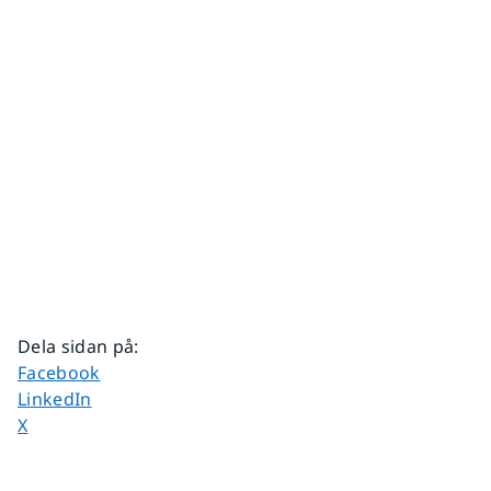
Dela sidan på
:
Dela sidan på
Facebook
Dela sidan på
LinkedIn
Dela sidan på
X