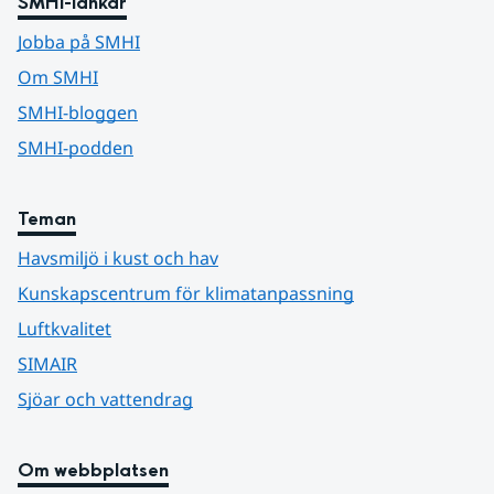
SMHI-länkar
Jobba på SMHI
Om SMHI
SMHI-bloggen
SMHI-podden
Teman
Havsmiljö i kust och hav
Kunskapscentrum för klimatanpassning
Luftkvalitet
SIMAIR
Sjöar och vattendrag
Om webbplatsen