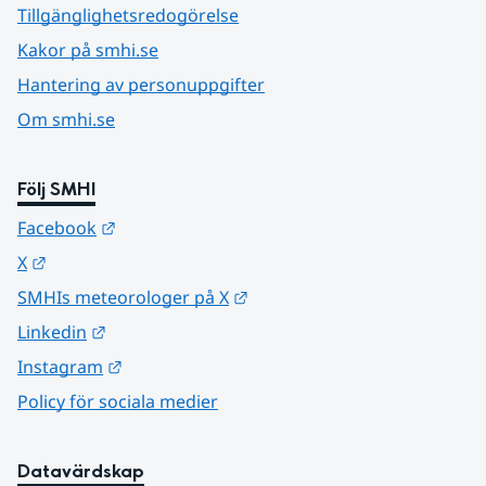
Tillgänglighetsredogörelse
Kakor på smhi.se
Hantering av personuppgifter
Om smhi.se
Följ SMHI
Länk till annan webbplats.
Facebook
Länk till annan webbplats.
X
Länk till annan webbplats.
SMHIs meteorologer på X
Länk till annan webbplats.
Linkedin
Länk till annan webbplats.
Instagram
Policy för sociala medier
Datavärdskap