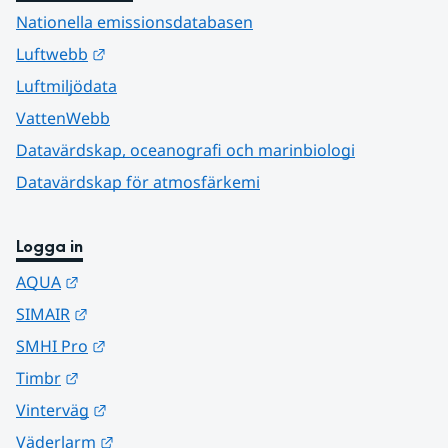
Nationella emissionsdatabasen
Länk till annan webbplats.
Luftwebb
Luftmiljödata
VattenWebb
Datavärdskap, oceanografi och marinbiologi
Datavärdskap för atmosfärkemi
Logga in
Länk till annan webbplats.
AQUA
Länk till annan webbplats.
SIMAIR
Länk till annan webbplats.
SMHI Pro
Länk till annan webbplats.
Timbr
Länk till annan webbplats.
Vinterväg
Länk till annan webbplats.
Väderlarm