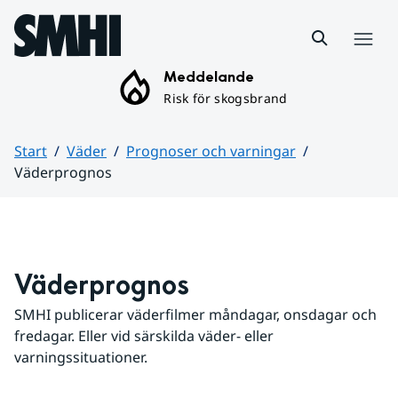
Hoppa till sidans innehåll
Meny
Meddelande
Risk för skogsbrand
Start
Väder
Prognoser och varningar
Väderprognos
Huvudinnehåll
Väderprognos
SMHI publicerar väderfilmer måndagar, onsdagar och 
fredagar. Eller vid särskilda väder- eller 
varningssituationer.