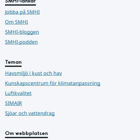
SMHI-länkar
Jobba på SMHI
Om SMHI
SMHI-bloggen
SMHI-podden
Teman
Havsmiljö i kust och hav
Kunskapscentrum för klimatanpassning
Luftkvalitet
SIMAIR
Sjöar och vattendrag
Om webbplatsen