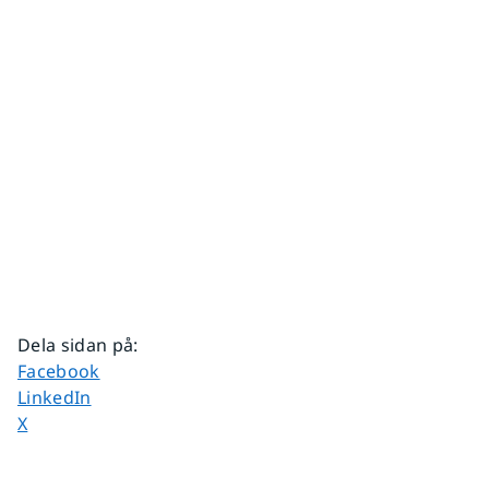
Dela sidan på
:
Dela sidan på
Facebook
Dela sidan på
LinkedIn
Dela sidan på
X