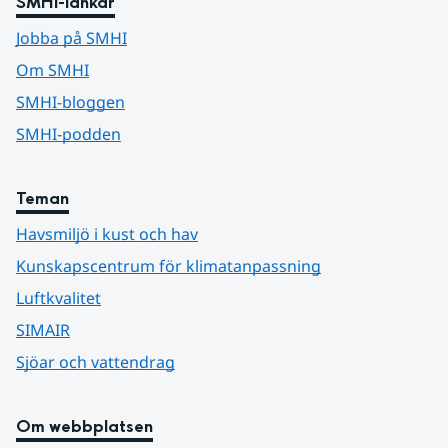
SMHI-länkar
Jobba på SMHI
Om SMHI
SMHI-bloggen
SMHI-podden
Teman
Havsmiljö i kust och hav
Kunskapscentrum för klimatanpassning
Luftkvalitet
SIMAIR
Sjöar och vattendrag
Om webbplatsen