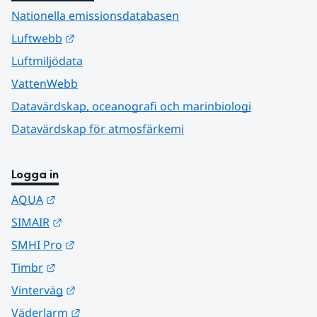
Nationella emissionsdatabasen
Länk till annan webbplats.
Luftwebb
Luftmiljödata
VattenWebb
Datavärdskap, oceanografi och marinbiologi
Datavärdskap för atmosfärkemi
Logga in
Länk till annan webbplats.
AQUA
Länk till annan webbplats.
SIMAIR
Länk till annan webbplats.
SMHI Pro
Länk till annan webbplats.
Timbr
Länk till annan webbplats.
Vinterväg
Länk till annan webbplats.
Väderlarm