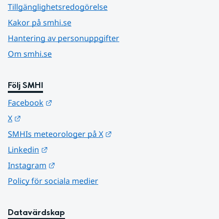
Tillgänglighetsredogörelse
Kakor på smhi.se
Hantering av personuppgifter
Om smhi.se
Följ SMHI
Länk till annan webbplats.
Facebook
Länk till annan webbplats.
X
Länk till annan webbplats.
SMHIs meteorologer på X
Länk till annan webbplats.
Linkedin
Länk till annan webbplats.
Instagram
Policy för sociala medier
Datavärdskap