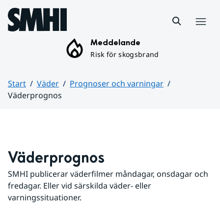
Hoppa till sidans innehåll
Meny
Meddelande
Risk för skogsbrand
Start
Väder
Prognoser och varningar
Väderprognos
Huvudinnehåll
Väderprognos
SMHI publicerar väderfilmer måndagar, onsdagar och 
fredagar. Eller vid särskilda väder- eller 
varningssituationer.