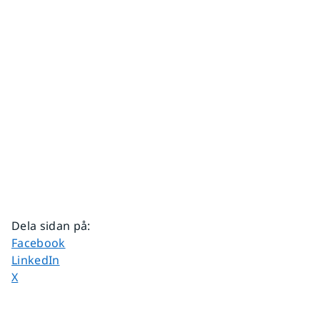
Dela sidan på
:
Dela sidan på
Facebook
Dela sidan på
LinkedIn
Dela sidan på
X