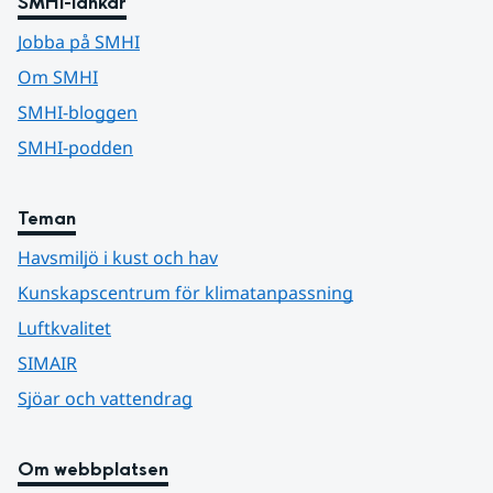
SMHI-länkar
Jobba på SMHI
Om SMHI
SMHI-bloggen
SMHI-podden
Teman
Havsmiljö i kust och hav
Kunskapscentrum för klimatanpassning
Luftkvalitet
SIMAIR
Sjöar och vattendrag
Om webbplatsen