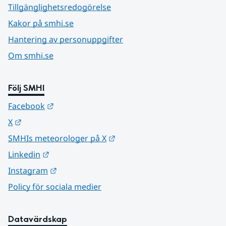
Tillgänglighetsredogörelse
Kakor på smhi.se
Hantering av personuppgifter
Om smhi.se
Följ SMHI
Länk till annan webbplats.
Facebook
Länk till annan webbplats.
X
Länk till annan webbplats.
SMHIs meteorologer på X
Länk till annan webbplats.
Linkedin
Länk till annan webbplats.
Instagram
Policy för sociala medier
Datavärdskap