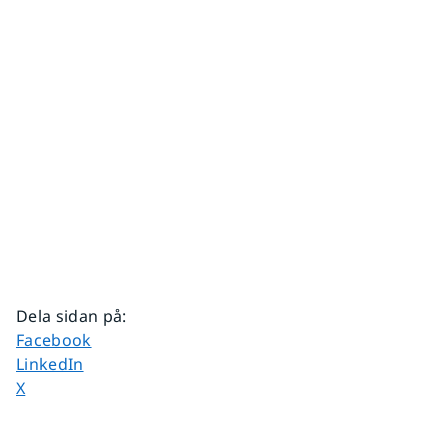
Dela sidan på
:
Dela sidan på
Facebook
Dela sidan på
LinkedIn
Dela sidan på
X