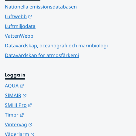
Nationella emissionsdatabasen
Länk till annan webbplats.
Luftwebb
Luftmiljödata
VattenWebb
Datavärdskap, oceanografi och marinbiologi
Datavärdskap för atmosfärkemi
Logga in
Länk till annan webbplats.
AQUA
Länk till annan webbplats.
SIMAIR
Länk till annan webbplats.
SMHI Pro
Länk till annan webbplats.
Timbr
Länk till annan webbplats.
Vinterväg
Länk till annan webbplats.
Väderlarm