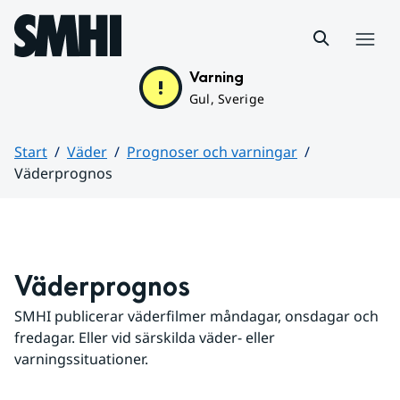
Hoppa till sidans innehåll
Meny
Varning
Gul, Sverige
Start
Väder
Prognoser och varningar
Väderprognos
Huvudinnehåll
Väderprognos
SMHI publicerar väderfilmer måndagar, onsdagar och 
fredagar. Eller vid särskilda väder- eller 
varningssituationer.