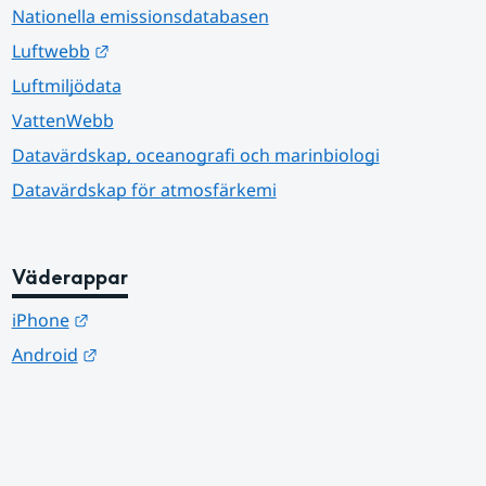
Nationella emissionsdatabasen
Länk till annan webbplats.
Luftwebb
Luftmiljödata
VattenWebb
Datavärdskap, oceanografi och marinbiologi
Datavärdskap för atmosfärkemi
Väderappar
Länk till annan webbplats.
iPhone
Länk till annan webbplats.
Android