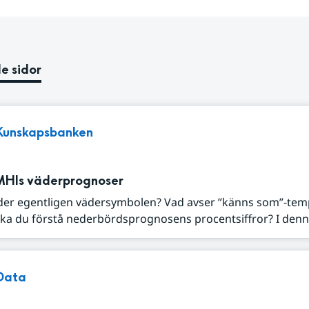
e sidor
Kunskapsbanken
MHIs väderprognoser
der egentligen vädersymbolen? Vad avser ”känns som”-tem
ka du förstå nederbördsprognosens procentsiffror? I denna
Data