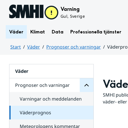
Hoppa till sidans innehåll
Varning
Gul, Sverige
Väder
Klimat
Data
Professionella tjänster
Start
Väder
Prognoser och varningar
Väderpr
varningar
och
Huvudinnehåll
Prognoser
för
Undersidor
Väder
Väde
Prognoser och varningar
SMHI public
Varningar och meddelanden
väder- eller
Väderprognos
Meteorologens kommentar