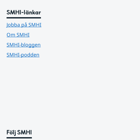
SMHI-länkar
Jobba på SMHI
Om SMHI
SMHI-bloggen
SMHI-podden
Följ SMHI