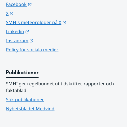
Länk till annan webbplats.
Facebook
Länk till annan webbplats.
X
Länk till annan webbplats.
SMHIs meteorologer på X
Länk till annan webbplats.
Linkedin
Länk till annan webbplats.
Instagram
Policy för sociala medier
Publikationer
SMHI ger regelbundet ut tidskrifter, rapporter och 
faktablad.
Sök publikationer
Nyhetsbladet Medvind