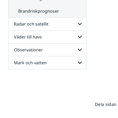
Brandriskprognoser
Radar och satellit
Väder till havs
Undersidor
för
Radar
Observationer
Undersidor
och
för
satellit
Väder
Mark och vatten
Undersidor
till
för
havs
Observationer
Undersidor
för
Mark
och
vatten
Dela sidan