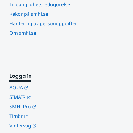
Tillgänglighetsredogörelse
Kakor på smhi.se
Hantering av personuppgifter
Om smhi.se
Logga in
Länk till annan webbplats.
AQUA
Länk till annan webbplats.
SIMAIR
Länk till annan webbplats.
SMHI Pro
Länk till annan webbplats.
Timbr
Länk till annan webbplats.
Vinterväg