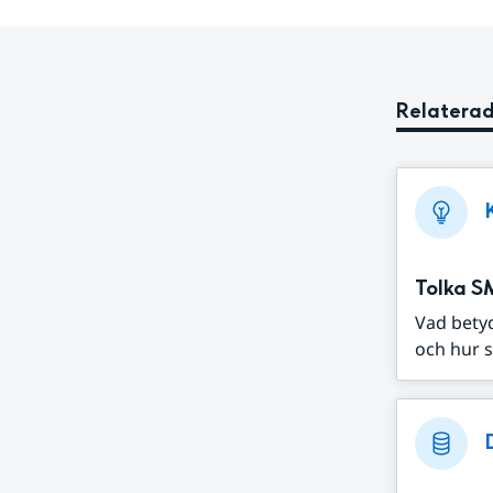
Relaterad
Tolka S
Vad bety
och hur s