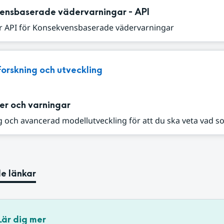
ensbaserade vädervarningar - API
r API för Konsekvensbaserade vädervarningar
Forskning och utveckling
er och varningar
 och avancerad modellutveckling för att du ska veta vad s
e länkar
Lär dig mer