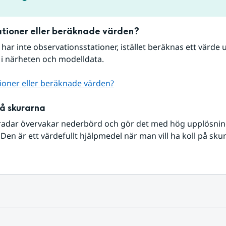
tioner eller beräknade värden?
r har inte observationsstationer, istället beräknas ett värde u
 i närheten och modelldata.
ioner eller beräknade värden?
på skurarna
radar övervakar nederbörd och gör det med hög upplösning 
Den är ett värdefullt hjälpmedel när man vill ha koll på sku