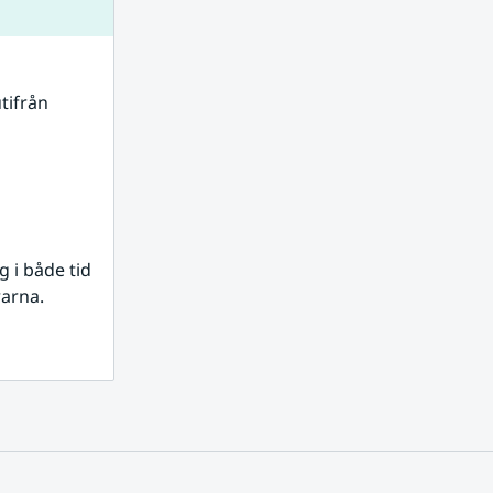
tifrån 
i både tid 
rarna.