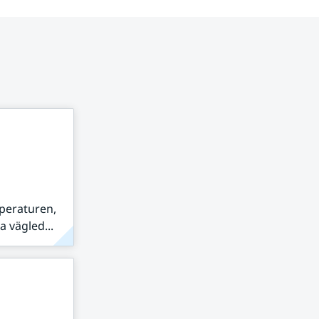
peraturen,
 vägled...