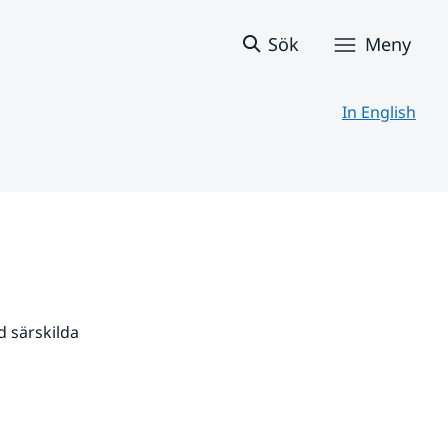
Sök
Meny
In English
 särskilda 