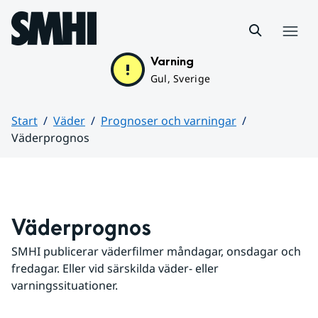
Hoppa till sidans innehåll
Meny
Varning
Gul, Sverige
Start
Väder
Prognoser och varningar
Väderprognos
Huvudinnehåll
Väderprognos
SMHI publicerar väderfilmer måndagar, onsdagar och 
fredagar. Eller vid särskilda väder- eller 
varningssituationer.