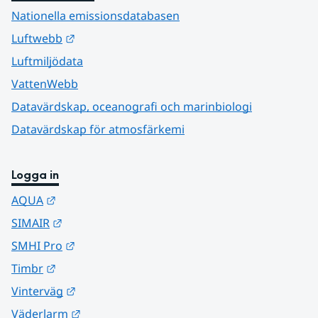
Nationella emissionsdatabasen
Länk till annan webbplats.
Luftwebb
Luftmiljödata
VattenWebb
Datavärdskap, oceanografi och marinbiologi
Datavärdskap för atmosfärkemi
Logga in
Länk till annan webbplats.
AQUA
Länk till annan webbplats.
SIMAIR
Länk till annan webbplats.
SMHI Pro
Länk till annan webbplats.
Timbr
Länk till annan webbplats.
Vinterväg
Länk till annan webbplats.
Väderlarm