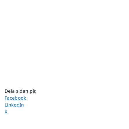
Dela sidan på
:
Dela sidan på
Facebook
Dela sidan på
LinkedIn
Dela sidan på
X