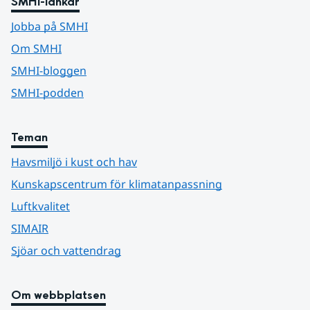
SMHI-länkar
Jobba på SMHI
Om SMHI
SMHI-bloggen
SMHI-podden
Teman
Havsmiljö i kust och hav
Kunskapscentrum för klimatanpassning
Luftkvalitet
SIMAIR
Sjöar och vattendrag
Om webbplatsen