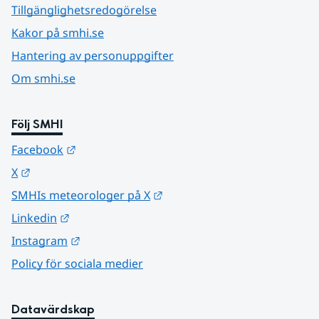
Tillgänglighetsredogörelse
Kakor på smhi.se
Hantering av personuppgifter
Om smhi.se
Följ SMHI
Länk till annan webbplats.
Facebook
Länk till annan webbplats.
X
Länk till annan webbplats.
SMHIs meteorologer på X
Länk till annan webbplats.
Linkedin
Länk till annan webbplats.
Instagram
Policy för sociala medier
Datavärdskap