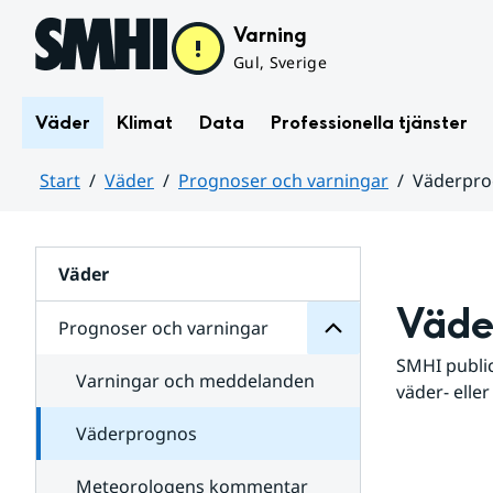
Hoppa till sidans innehåll
Varning
Gul, Sverige
Väder
Klimat
Data
Professionella tjänster
Start
Väder
Prognoser och varningar
Väderpr
varningar
och
Huvudinnehåll
Prognoser
för
Undersidor
Väder
Väde
Prognoser och varningar
SMHI public
Varningar och meddelanden
väder- eller
Väderprognos
Meteorologens kommentar