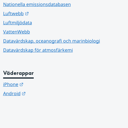
Nationella emissionsdatabasen
Länk till annan webbplats.
Luftwebb
Luftmiljödata
VattenWebb
Datavärdskap, oceanografi och marinbiologi
Datavärdskap för atmosfärkemi
Väderappar
Länk till annan webbplats.
iPhone
Länk till annan webbplats.
Android