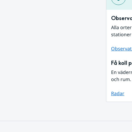
Observa
Alla orte
stationer
Observat
Få koll 
En väder
och rum. 
Radar