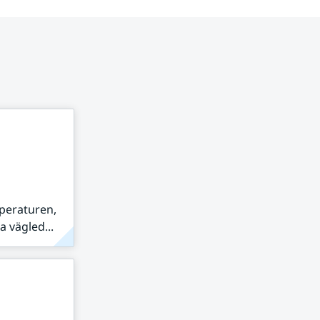
peraturen,
 vägled...