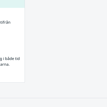
tifrån 
i både tid 
rarna.