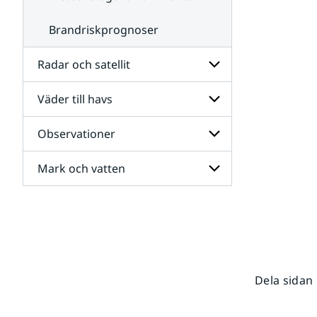
Brandriskprognoser
Radar och satellit
Väder till havs
Undersidor
för
Radar
Observationer
Undersidor
och
för
satellit
Väder
Mark och vatten
Undersidor
till
för
havs
Observationer
Undersidor
för
Mark
och
vatten
Dela sidan