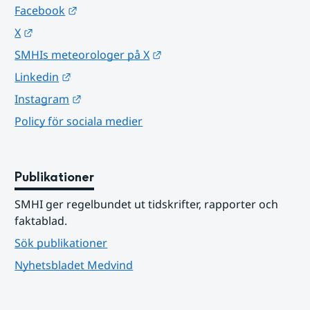
Länk till annan webbplats.
Facebook
Länk till annan webbplats.
X
Länk till annan webbplats.
SMHIs meteorologer på X
Länk till annan webbplats.
Linkedin
Länk till annan webbplats.
Instagram
Policy för sociala medier
Publikationer
SMHI ger regelbundet ut tidskrifter, rapporter och 
faktablad.
Sök publikationer
Nyhetsbladet Medvind