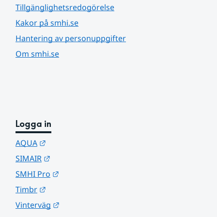
Tillgänglighetsredogörelse
Kakor på smhi.se
Hantering av personuppgifter
Om smhi.se
Logga in
Länk till annan webbplats.
AQUA
Länk till annan webbplats.
SIMAIR
Länk till annan webbplats.
SMHI Pro
Länk till annan webbplats.
Timbr
Länk till annan webbplats.
Vinterväg