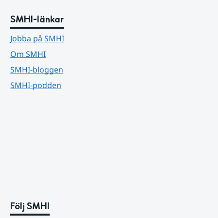
SMHI-länkar
Jobba på SMHI
Om SMHI
SMHI-bloggen
SMHI-podden
Följ SMHI