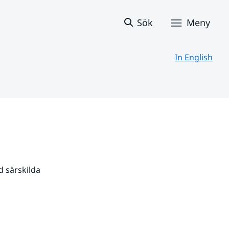
Sök
Meny
In English
 särskilda 