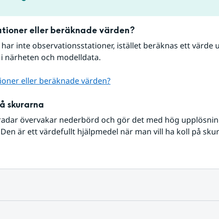
tioner eller beräknade värden?
r har inte observationsstationer, istället beräknas ett värde u
 i närheten och modelldata.
ioner eller beräknade värden?
på skurarna
radar övervakar nederbörd och gör det med hög upplösning 
Den är ett värdefullt hjälpmedel när man vill ha koll på sku