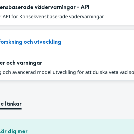
ensbaserade vädervarningar - API
r API för Konsekvensbaserade vädervarningar
Forskning och utveckling
er och varningar
 och avancerad modellutveckling för att du ska veta vad s
e länkar
Lär dig mer