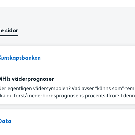
e sidor
Kunskapsbanken
MHIs väderprognoser
der egentligen vädersymbolen? Vad avser ”känns som”-tem
ka du förstå nederbördsprognosens procentsiffror? I denna
Data