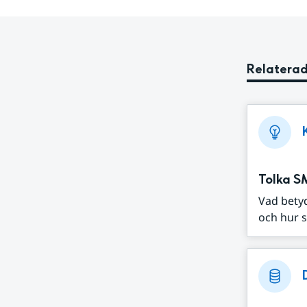
Relaterad
Tolka S
Vad bety
och hur s