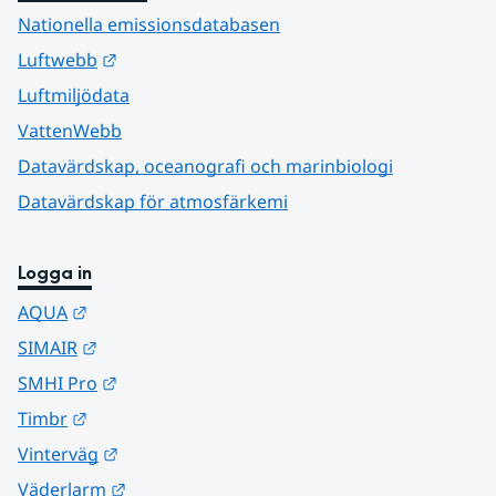
Nationella emissionsdatabasen
Länk till annan webbplats.
Luftwebb
Luftmiljödata
VattenWebb
Datavärdskap, oceanografi och marinbiologi
Datavärdskap för atmosfärkemi
Logga in
Länk till annan webbplats.
AQUA
Länk till annan webbplats.
SIMAIR
Länk till annan webbplats.
SMHI Pro
Länk till annan webbplats.
Timbr
Länk till annan webbplats.
Vinterväg
Länk till annan webbplats.
Väderlarm