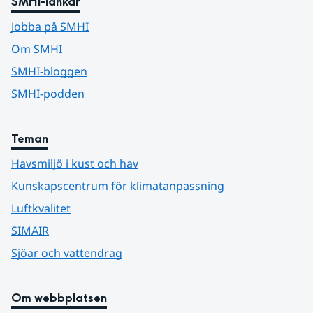
SMHI-länkar
Jobba på SMHI
Om SMHI
SMHI-bloggen
SMHI-podden
Teman
Havsmiljö i kust och hav
Kunskapscentrum för klimatanpassning
Luftkvalitet
SIMAIR
Sjöar och vattendrag
Om webbplatsen