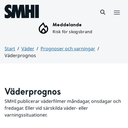
Hoppa till sidans innehåll
Meny
Meddelande
Risk för skogsbrand
Start
Väder
Prognoser och varningar
Väderprognos
Huvudinnehåll
Väderprognos
SMHI publicerar väderfilmer måndagar, onsdagar och 
fredagar. Eller vid särskilda väder- eller 
varningssituationer.