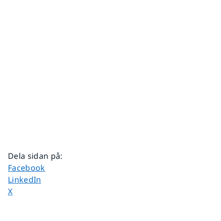
Dela sidan på
:
Dela sidan på
Facebook
Dela sidan på
LinkedIn
Dela sidan på
X