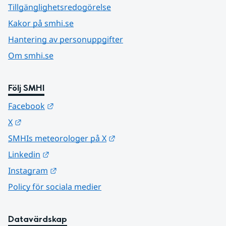
Tillgänglighetsredogörelse
Kakor på smhi.se
Hantering av personuppgifter
Om smhi.se
Följ SMHI
Länk till annan webbplats.
Facebook
Länk till annan webbplats.
X
Länk till annan webbplats.
SMHIs meteorologer på X
Länk till annan webbplats.
Linkedin
Länk till annan webbplats.
Instagram
Policy för sociala medier
Datavärdskap