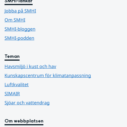
SMHI-länkar
Jobba på SMHI
Om SMHI
SMHI-bloggen
SMHI-podden
Teman
Havsmiljö i kust och hav
Kunskapscentrum för klimatanpassning
Luftkvalitet
SIMAIR
Sjöar och vattendrag
Om webbplatsen