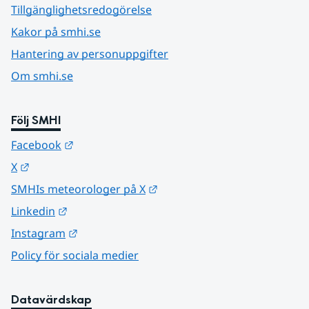
Tillgänglighetsredogörelse
Kakor på smhi.se
Hantering av personuppgifter
Om smhi.se
Följ SMHI
Länk till annan webbplats.
Facebook
Länk till annan webbplats.
X
Länk till annan webbplats.
SMHIs meteorologer på X
Länk till annan webbplats.
Linkedin
Länk till annan webbplats.
Instagram
Policy för sociala medier
Datavärdskap