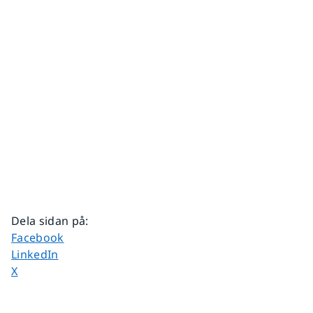
Dela sidan på
:
Dela sidan på
Facebook
Dela sidan på
LinkedIn
Dela sidan på
X