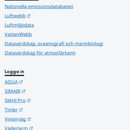
Nationella emissionsdatabasen
Länk till annan webbplats.
Luftwebb
Luftmiljödata
VattenWebb
Datavärdskap, oceanografi och marinbiologi
Datavärdskap för atmosfärkemi
Logga in
Länk till annan webbplats.
AQUA
Länk till annan webbplats.
SIMAIR
Länk till annan webbplats.
SMHI Pro
Länk till annan webbplats.
Timbr
Länk till annan webbplats.
Vinterväg
Länk till annan webbplats.
Väderlarm