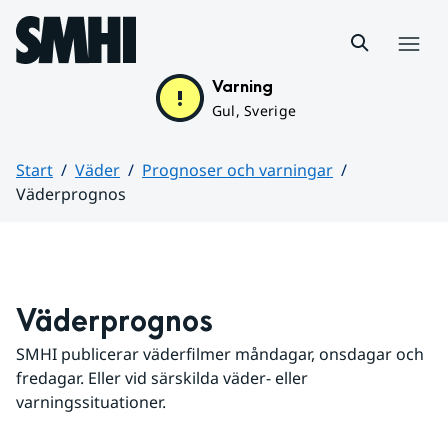
Hoppa till sidans innehåll
Meny
Varning
Gul, Sverige
Start
Väder
Prognoser och varningar
Väderprognos
Huvudinnehåll
Väderprognos
SMHI publicerar väderfilmer måndagar, onsdagar och 
fredagar. Eller vid särskilda väder- eller 
varningssituationer.