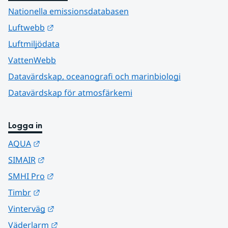
Nationella emissionsdatabasen
Länk till annan webbplats.
Luftwebb
Luftmiljödata
VattenWebb
Datavärdskap, oceanografi och marinbiologi
Datavärdskap för atmosfärkemi
Logga in
Länk till annan webbplats.
AQUA
Länk till annan webbplats.
SIMAIR
Länk till annan webbplats.
SMHI Pro
Länk till annan webbplats.
Timbr
Länk till annan webbplats.
Vinterväg
Länk till annan webbplats.
Väderlarm