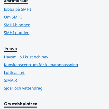
SMHI-länkar
Jobba på SMHI
Om SMHI
SMHI-bloggen
SMHI-podden
Teman
Havsmiljö i kust och hav
Kunskapscentrum för klimatanpassning
Luftkvalitet
SIMAIR
Sjöar och vattendrag
Om webbplatsen