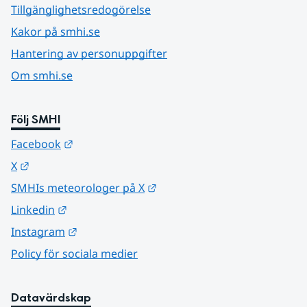
Tillgänglighetsredogörelse
Kakor på smhi.se
Hantering av personuppgifter
Om smhi.se
Följ SMHI
Länk till annan webbplats.
Facebook
Länk till annan webbplats.
X
Länk till annan webbplats.
SMHIs meteorologer på X
Länk till annan webbplats.
Linkedin
Länk till annan webbplats.
Instagram
Policy för sociala medier
Datavärdskap