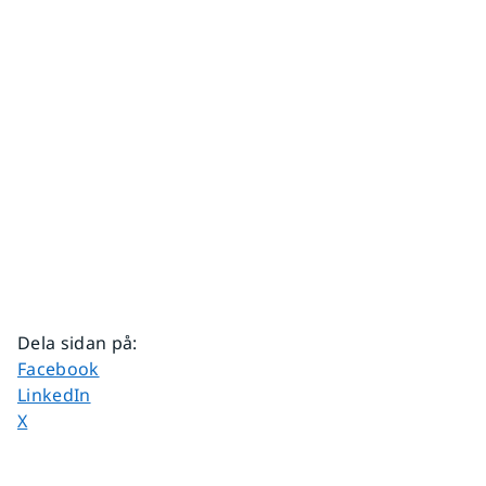
Dela sidan på
:
Dela sidan på
Facebook
Dela sidan på
LinkedIn
Dela sidan på
X