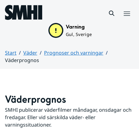
Hoppa till sidans innehåll
Meny
Varning
Gul, Sverige
Start
Väder
Prognoser och varningar
Väderprognos
Huvudinnehåll
Väderprognos
SMHI publicerar väderfilmer måndagar, onsdagar och 
fredagar. Eller vid särskilda väder- eller 
varningssituationer.