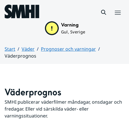
Hoppa till sidans innehåll
Meny
Varning
Gul, Sverige
Start
Väder
Prognoser och varningar
Väderprognos
Huvudinnehåll
Väderprognos
SMHI publicerar väderfilmer måndagar, onsdagar och 
fredagar. Eller vid särskilda väder- eller 
varningssituationer.