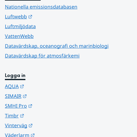
Nationella emissionsdatabasen
Länk till annan webbplats.
Luftwebb
Luftmiljödata
VattenWebb
Datavärdskap, oceanografi och marinbiologi
Datavärdskap för atmosfärkemi
Logga in
Länk till annan webbplats.
AQUA
Länk till annan webbplats.
SIMAIR
Länk till annan webbplats.
SMHI Pro
Länk till annan webbplats.
Timbr
Länk till annan webbplats.
Vinterväg
Länk till annan webbplats.
Väderlarm