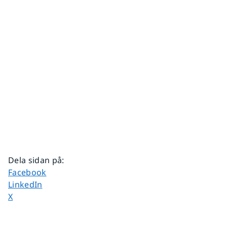
Dela sidan på
:
Dela sidan på
Facebook
Dela sidan på
LinkedIn
Dela sidan på
X