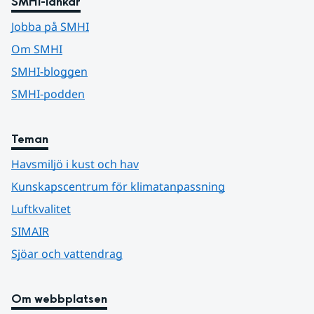
SMHI-länkar
Jobba på SMHI
Om SMHI
SMHI-bloggen
SMHI-podden
Teman
Havsmiljö i kust och hav
Kunskapscentrum för klimatanpassning
Luftkvalitet
SIMAIR
Sjöar och vattendrag
Om webbplatsen