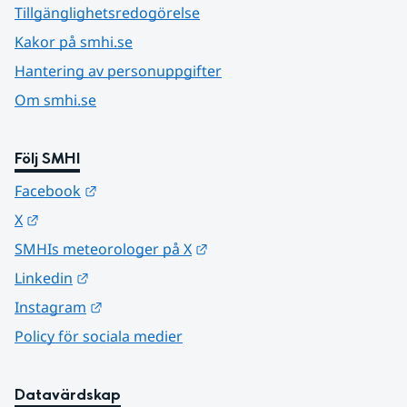
Tillgänglighetsredogörelse
Kakor på smhi.se
Hantering av personuppgifter
Om smhi.se
Följ SMHI
Länk till annan webbplats.
Facebook
Länk till annan webbplats.
X
Länk till annan webbplats.
SMHIs meteorologer på X
Länk till annan webbplats.
Linkedin
Länk till annan webbplats.
Instagram
Policy för sociala medier
Datavärdskap