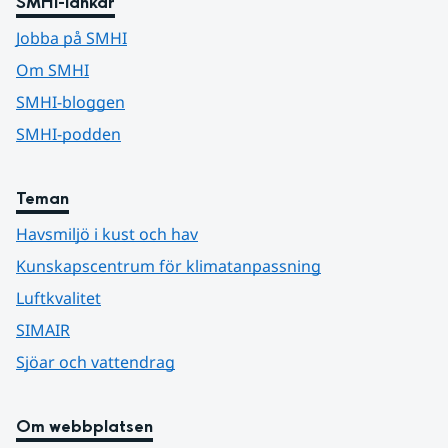
SMHI-länkar
Jobba på SMHI
Om SMHI
SMHI-bloggen
SMHI-podden
Teman
Havsmiljö i kust och hav
Kunskapscentrum för klimatanpassning
Luftkvalitet
SIMAIR
Sjöar och vattendrag
Om webbplatsen