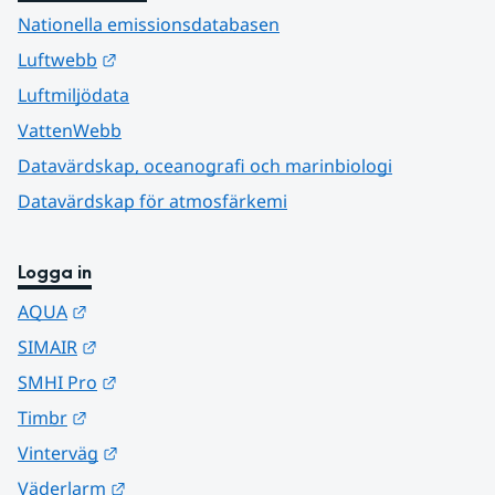
Nationella emissionsdatabasen
Länk till annan webbplats.
Luftwebb
Luftmiljödata
VattenWebb
Datavärdskap, oceanografi och marinbiologi
Datavärdskap för atmosfärkemi
Logga in
Länk till annan webbplats.
AQUA
Länk till annan webbplats.
SIMAIR
Länk till annan webbplats.
SMHI Pro
Länk till annan webbplats.
Timbr
Länk till annan webbplats.
Vinterväg
Länk till annan webbplats.
Väderlarm