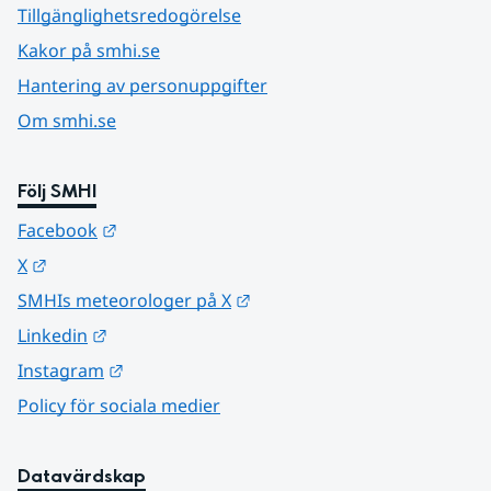
Tillgänglighetsredogörelse
Kakor på smhi.se
Hantering av personuppgifter
Om smhi.se
Följ SMHI
Länk till annan webbplats.
Facebook
Länk till annan webbplats.
X
Länk till annan webbplats.
SMHIs meteorologer på X
Länk till annan webbplats.
Linkedin
Länk till annan webbplats.
Instagram
Policy för sociala medier
Datavärdskap