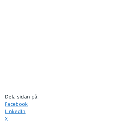
Dela sidan på
:
Dela sidan på
Facebook
Dela sidan på
LinkedIn
Dela sidan på
X