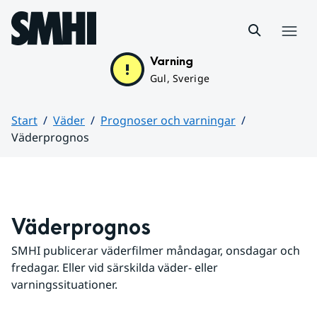
Hoppa till sidans innehåll
Meny
Varning
Gul, Sverige
Start
Väder
Prognoser och varningar
Väderprognos
Huvudinnehåll
Väderprognos
SMHI publicerar väderfilmer måndagar, onsdagar och 
fredagar. Eller vid särskilda väder- eller 
varningssituationer.