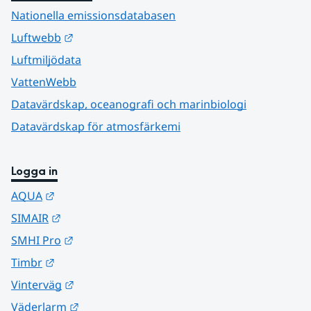
Nationella emissionsdatabasen
Länk till annan webbplats.
Luftwebb
Luftmiljödata
VattenWebb
Datavärdskap, oceanografi och marinbiologi
Datavärdskap för atmosfärkemi
Logga in
Länk till annan webbplats.
AQUA
Länk till annan webbplats.
SIMAIR
Länk till annan webbplats.
SMHI Pro
Länk till annan webbplats.
Timbr
Länk till annan webbplats.
Vinterväg
Länk till annan webbplats.
Väderlarm