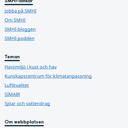
SMHI-länkar
Jobba på SMHI
Om SMHI
SMHI-bloggen
SMHI-podden
Teman
Havsmiljö i kust och hav
Kunskapscentrum för klimatanpassning
Luftkvalitet
SIMAIR
Sjöar och vattendrag
Om webbplatsen