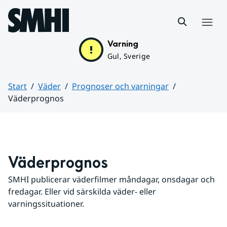
Hoppa till sidans innehåll
Meny
Varning
Gul, Sverige
Start
Väder
Prognoser och varningar
Väderprognos
Huvudinnehåll
Väderprognos
SMHI publicerar väderfilmer måndagar, onsdagar och 
fredagar. Eller vid särskilda väder- eller 
varningssituationer.