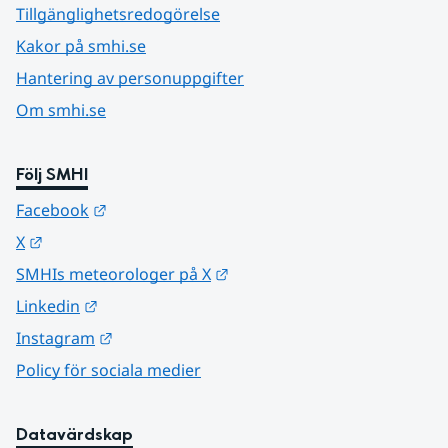
Tillgänglighetsredogörelse
Kakor på smhi.se
Hantering av personuppgifter
Om smhi.se
Följ SMHI
Länk till annan webbplats.
Facebook
Länk till annan webbplats.
X
Länk till annan webbplats.
SMHIs meteorologer på X
Länk till annan webbplats.
Linkedin
Länk till annan webbplats.
Instagram
Policy för sociala medier
Datavärdskap