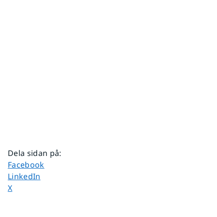
Dela sidan på
:
Dela sidan på
Facebook
Dela sidan på
LinkedIn
Dela sidan på
X