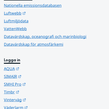
Nationella emissionsdatabasen
Länk till annan webbplats.
Luftwebb
Luftmiljödata
VattenWebb
Datavärdskap, oceanografi och marinbiologi
Datavärdskap för atmosfärkemi
Logga in
Länk till annan webbplats.
AQUA
Länk till annan webbplats.
SIMAIR
Länk till annan webbplats.
SMHI Pro
Länk till annan webbplats.
Timbr
Länk till annan webbplats.
Vinterväg
Länk till annan webbplats.
Väderlarm