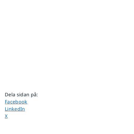
Dela sidan på
:
Dela sidan på
Facebook
Dela sidan på
LinkedIn
Dela sidan på
X