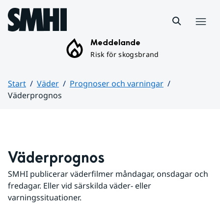
Hoppa till sidans innehåll
Meny
Meddelande
Risk för skogsbrand
Start
Väder
Prognoser och varningar
Väderprognos
Huvudinnehåll
Väderprognos
SMHI publicerar väderfilmer måndagar, onsdagar och 
fredagar. Eller vid särskilda väder- eller 
varningssituationer.