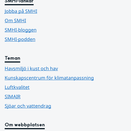
SMHI-länkar
Jobba på SMHI
Om SMHI
SMHI-bloggen
SMHI-podden
Teman
Havsmiljö i kust och hav
Kunskapscentrum för klimatanpassning
Luftkvalitet
SIMAIR
Sjöar och vattendrag
Om webbplatsen