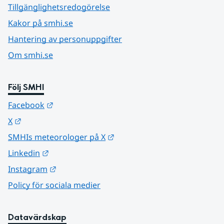
Tillgänglighetsredogörelse
Kakor på smhi.se
Hantering av personuppgifter
Om smhi.se
Följ SMHI
Länk till annan webbplats.
Facebook
Länk till annan webbplats.
X
Länk till annan webbplats.
SMHIs meteorologer på X
Länk till annan webbplats.
Linkedin
Länk till annan webbplats.
Instagram
Policy för sociala medier
Datavärdskap