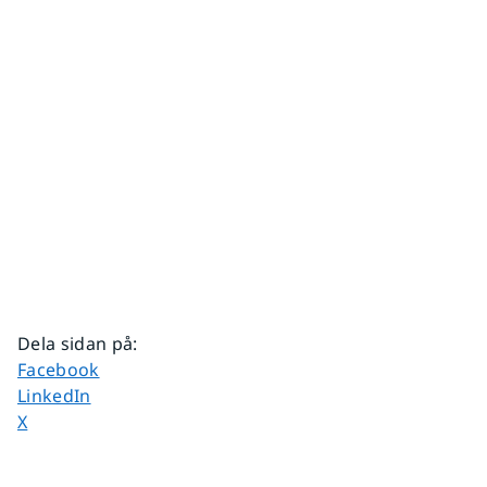
Dela sidan på
:
Dela sidan på
Facebook
Dela sidan på
LinkedIn
Dela sidan på
X