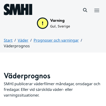
Hoppa till sidans innehåll
Meny
Varning
Gul, Sverige
Start
Väder
Prognoser och varningar
Väderprognos
Huvudinnehåll
Väderprognos
SMHI publicerar väderfilmer måndagar, onsdagar och 
fredagar. Eller vid särskilda väder- eller 
varningssituationer.