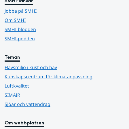
SMHI-länkar
Jobba på SMHI
Om SMHI
SMHI-bloggen
SMHI-podden
Teman
Havsmiljö i kust och hav
Kunskapscentrum för klimatanpassning
Luftkvalitet
SIMAIR
Sjöar och vattendrag
Om webbplatsen