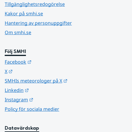
Tillgänglighetsredogörelse
Kakor på smhi.se
Hantering av personuppgifter
Om smhi.se
Följ SMHI
Länk till annan webbplats.
Facebook
Länk till annan webbplats.
X
Länk till annan webbplats.
SMHIs meteorologer på X
Länk till annan webbplats.
Linkedin
Länk till annan webbplats.
Instagram
Policy för sociala medier
Datavärdskap