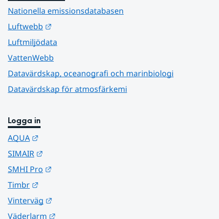
Nationella emissionsdatabasen
Länk till annan webbplats.
Luftwebb
Luftmiljödata
VattenWebb
Datavärdskap, oceanografi och marinbiologi
Datavärdskap för atmosfärkemi
Logga in
Länk till annan webbplats.
AQUA
Länk till annan webbplats.
SIMAIR
Länk till annan webbplats.
SMHI Pro
Länk till annan webbplats.
Timbr
Länk till annan webbplats.
Vinterväg
Länk till annan webbplats.
Väderlarm