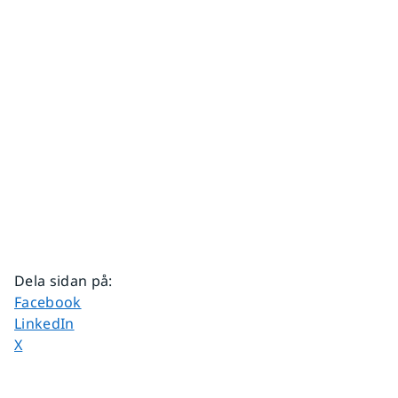
Dela sidan på
:
Dela sidan på
Facebook
Dela sidan på
LinkedIn
Dela sidan på
X