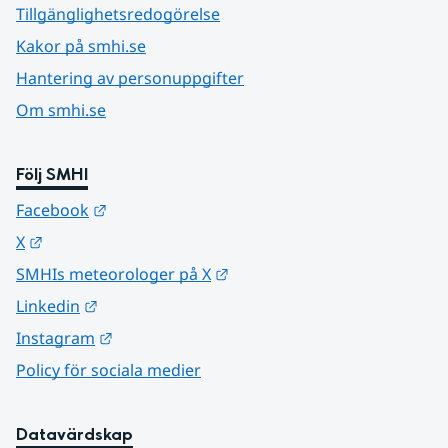
Tillgänglighetsredogörelse
Kakor på smhi.se
Hantering av personuppgifter
Om smhi.se
Följ SMHI
Länk till annan webbplats.
Facebook
Länk till annan webbplats.
X
Länk till annan webbplats.
SMHIs meteorologer på X
Länk till annan webbplats.
Linkedin
Länk till annan webbplats.
Instagram
Policy för sociala medier
Datavärdskap