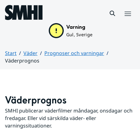
Hoppa till sidans innehåll
Meny
Varning
Gul, Sverige
Start
Väder
Prognoser och varningar
Väderprognos
Huvudinnehåll
Väderprognos
SMHI publicerar väderfilmer måndagar, onsdagar och 
fredagar. Eller vid särskilda väder- eller 
varningssituationer.