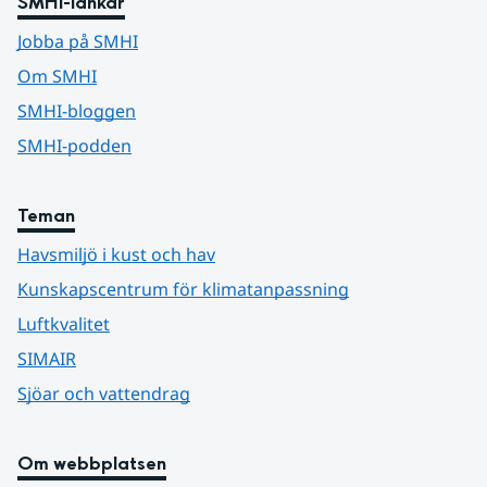
SMHI-länkar
Jobba på SMHI
Om SMHI
SMHI-bloggen
SMHI-podden
Teman
Havsmiljö i kust och hav
Kunskapscentrum för klimatanpassning
Luftkvalitet
SIMAIR
Sjöar och vattendrag
Om webbplatsen