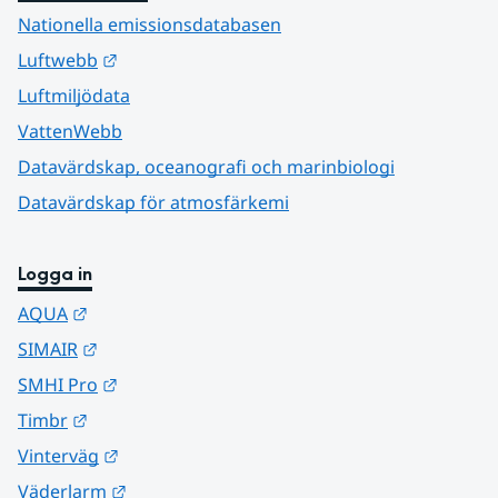
Nationella emissionsdatabasen
Länk till annan webbplats.
Luftwebb
Luftmiljödata
VattenWebb
Datavärdskap, oceanografi och marinbiologi
Datavärdskap för atmosfärkemi
Logga in
Länk till annan webbplats.
AQUA
Länk till annan webbplats.
SIMAIR
Länk till annan webbplats.
SMHI Pro
Länk till annan webbplats.
Timbr
Länk till annan webbplats.
Vinterväg
Länk till annan webbplats.
Väderlarm