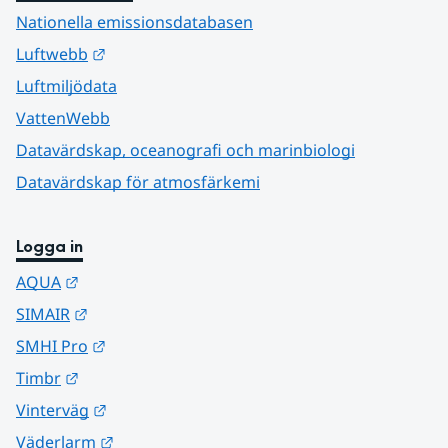
Nationella emissionsdatabasen
Länk till annan webbplats.
Luftwebb
Luftmiljödata
VattenWebb
Datavärdskap, oceanografi och marinbiologi
Datavärdskap för atmosfärkemi
Logga in
Länk till annan webbplats.
AQUA
Länk till annan webbplats.
SIMAIR
Länk till annan webbplats.
SMHI Pro
Länk till annan webbplats.
Timbr
Länk till annan webbplats.
Vinterväg
Länk till annan webbplats.
Väderlarm