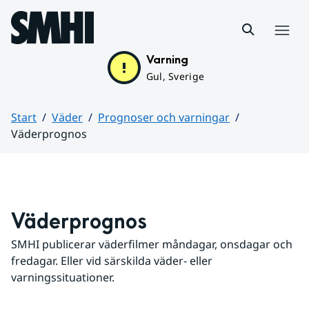
Hoppa till sidans innehåll
Meny
Varning
Gul, Sverige
Start
Väder
Prognoser och varningar
Väderprognos
Huvudinnehåll
Väderprognos
SMHI publicerar väderfilmer måndagar, onsdagar och 
fredagar. Eller vid särskilda väder- eller 
varningssituationer.