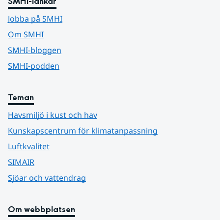
SMHI-länkar
Jobba på SMHI
Om SMHI
SMHI-bloggen
SMHI-podden
Teman
Havsmiljö i kust och hav
Kunskapscentrum för klimatanpassning
Luftkvalitet
SIMAIR
Sjöar och vattendrag
Om webbplatsen