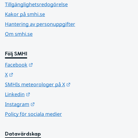
Tillgänglighetsredogörelse
Kakor på smhi.se
Hantering av personuppgifter
Om smhi.se
Följ SMHI
Länk till annan webbplats.
Facebook
Länk till annan webbplats.
X
Länk till annan webbplats.
SMHIs meteorologer på X
Länk till annan webbplats.
Linkedin
Länk till annan webbplats.
Instagram
Policy för sociala medier
Datavärdskap