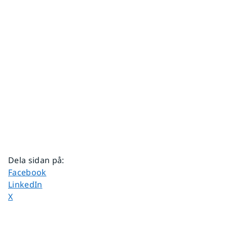
Dela sidan på
:
Dela sidan på
Facebook
Dela sidan på
LinkedIn
Dela sidan på
X