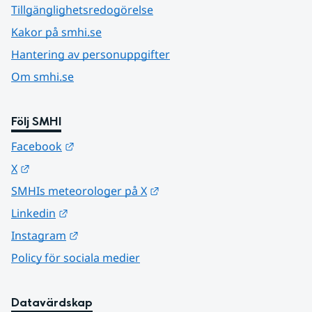
Tillgänglighetsredogörelse
Kakor på smhi.se
Hantering av personuppgifter
Om smhi.se
Följ SMHI
Länk till annan webbplats.
Facebook
Länk till annan webbplats.
X
Länk till annan webbplats.
SMHIs meteorologer på X
Länk till annan webbplats.
Linkedin
Länk till annan webbplats.
Instagram
Policy för sociala medier
Datavärdskap