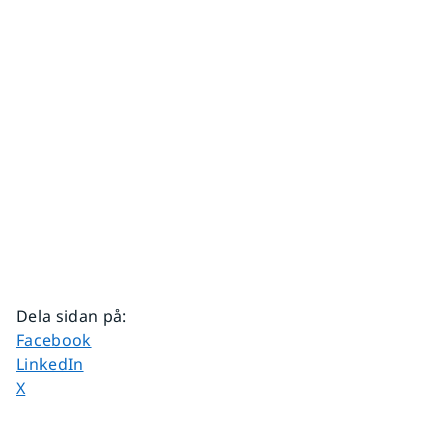
Dela sidan på
:
Dela sidan på
Facebook
Dela sidan på
LinkedIn
Dela sidan på
X