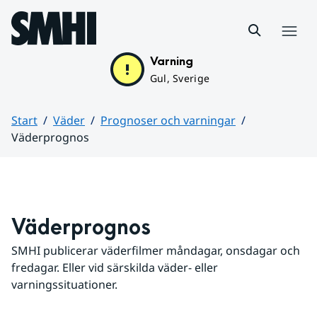
Hoppa till sidans innehåll
Meny
Varning
Gul, Sverige
Start
Väder
Prognoser och varningar
Väderprognos
Huvudinnehåll
Väderprognos
SMHI publicerar väderfilmer måndagar, onsdagar och 
fredagar. Eller vid särskilda väder- eller 
varningssituationer.