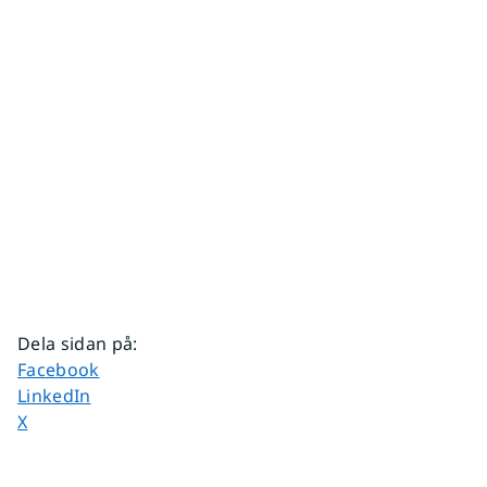
Dela sidan på
:
Dela sidan på
Facebook
Dela sidan på
LinkedIn
Dela sidan på
X