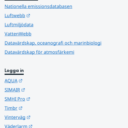
Nationella emissionsdatabasen
Länk till annan webbplats.
Luftwebb
Luftmiljödata
VattenWebb
Datavärdskap, oceanografi och marinbiologi
Datavärdskap för atmosfärkemi
Logga in
Länk till annan webbplats.
AQUA
Länk till annan webbplats.
SIMAIR
Länk till annan webbplats.
SMHI Pro
Länk till annan webbplats.
Timbr
Länk till annan webbplats.
Vinterväg
Länk till annan webbplats.
Väderlarm