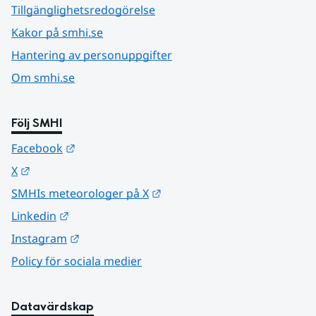
Tillgänglighetsredogörelse
Kakor på smhi.se
Hantering av personuppgifter
Om smhi.se
Följ SMHI
Länk till annan webbplats.
Facebook
Länk till annan webbplats.
X
Länk till annan webbplats.
SMHIs meteorologer på X
Länk till annan webbplats.
Linkedin
Länk till annan webbplats.
Instagram
Policy för sociala medier
Datavärdskap