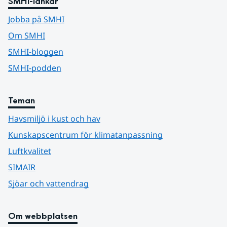
SMHI-länkar
Jobba på SMHI
Om SMHI
SMHI-bloggen
SMHI-podden
Teman
Havsmiljö i kust och hav
Kunskapscentrum för klimatanpassning
Luftkvalitet
SIMAIR
Sjöar och vattendrag
Om webbplatsen