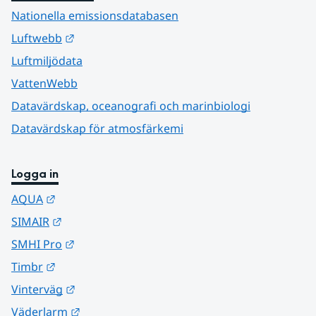
Nationella emissionsdatabasen
Länk till annan webbplats.
Luftwebb
Luftmiljödata
VattenWebb
Datavärdskap, oceanografi och marinbiologi
Datavärdskap för atmosfärkemi
Logga in
Länk till annan webbplats.
AQUA
Länk till annan webbplats.
SIMAIR
Länk till annan webbplats.
SMHI Pro
Länk till annan webbplats.
Timbr
Länk till annan webbplats.
Vinterväg
Länk till annan webbplats.
Väderlarm