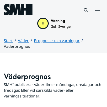
Hoppa till sidans innehåll
Meny
Varning
Gul, Sverige
Start
Väder
Prognoser och varningar
Väderprognos
Huvudinnehåll
Väderprognos
SMHI publicerar väderfilmer måndagar, onsdagar och 
fredagar. Eller vid särskilda väder- eller 
varningssituationer.