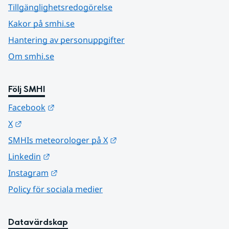
Tillgänglighetsredogörelse
Kakor på smhi.se
Hantering av personuppgifter
Om smhi.se
Följ SMHI
Länk till annan webbplats.
Facebook
Länk till annan webbplats.
X
Länk till annan webbplats.
SMHIs meteorologer på X
Länk till annan webbplats.
Linkedin
Länk till annan webbplats.
Instagram
Policy för sociala medier
Datavärdskap