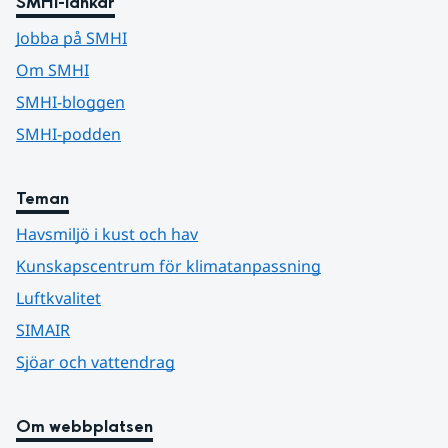
SMHI-länkar
Jobba på SMHI
Om SMHI
SMHI-bloggen
SMHI-podden
Teman
Havsmiljö i kust och hav
Kunskapscentrum för klimatanpassning
Luftkvalitet
SIMAIR
Sjöar och vattendrag
Om webbplatsen