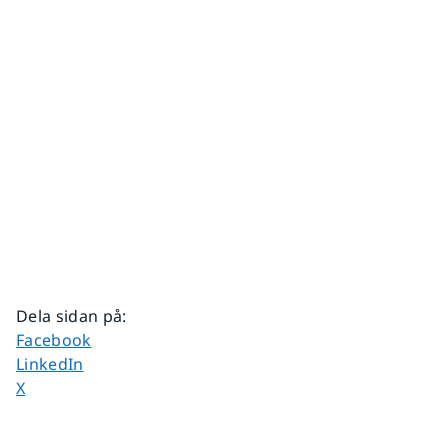
Dela sidan på
:
Dela sidan på
Facebook
Dela sidan på
LinkedIn
Dela sidan på
X