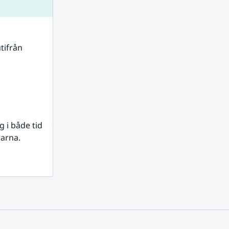
tifrån 
i både tid 
rarna.