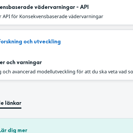
ensbaserade vädervarningar - API
r API för Konsekvensbaserade vädervarningar
Forskning och utveckling
er och varningar
 och avancerad modellutveckling för att du ska veta vad s
e länkar
Lär dig mer