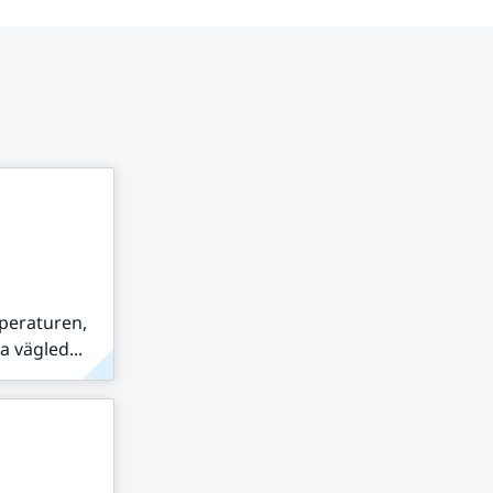
peraturen,
 vägled...