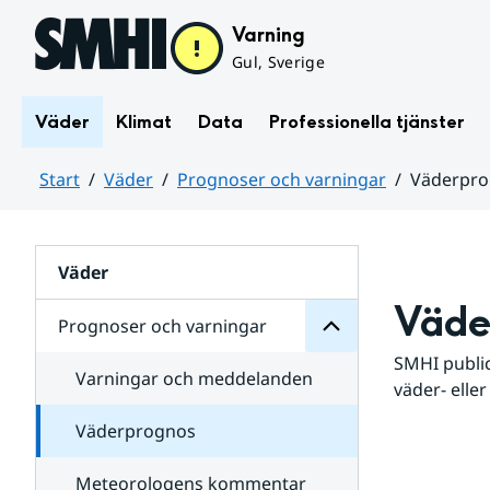
Hoppa till sidans innehåll
Varning
Gul, Sverige
Väder
Klimat
Data
Professionella tjänster
Start
Väder
Prognoser och varningar
Väderpr
varningar
och
Huvudinnehåll
Prognoser
för
Undersidor
Väder
Väde
Prognoser och varningar
SMHI public
Varningar och meddelanden
väder- eller
Väderprognos
Meteorologens kommentar