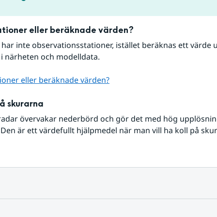
tioner eller beräknade värden?
r har inte observationsstationer, istället beräknas ett värde u
 i närheten och modelldata.
ioner eller beräknade värden?
på skurarna
radar övervakar nederbörd och gör det med hög upplösning 
Den är ett värdefullt hjälpmedel när man vill ha koll på sku