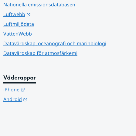
Nationella emissionsdatabasen
Länk till annan webbplats.
Luftwebb
Luftmiljödata
VattenWebb
Datavärdskap, oceanografi och marinbiologi
Datavärdskap för atmosfärkemi
Väderappar
Länk till annan webbplats.
iPhone
Länk till annan webbplats.
Android