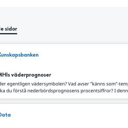
e sidor
Kunskapsbanken
MHIs väderprognoser
der egentligen vädersymbolen? Vad avser ”känns som”-tem
ka du förstå nederbördsprognosens procentsiffror? I denna
Data