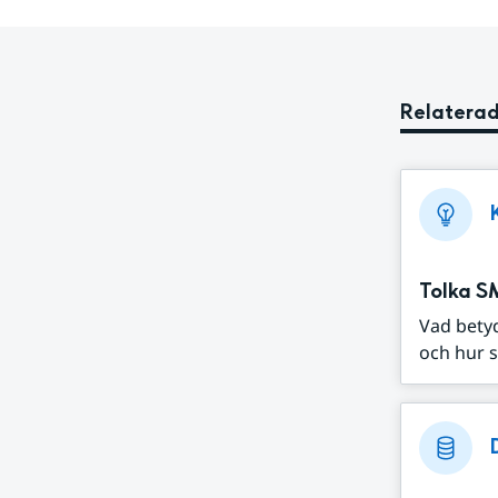
Relaterad
Tolka S
Vad bety
och hur s