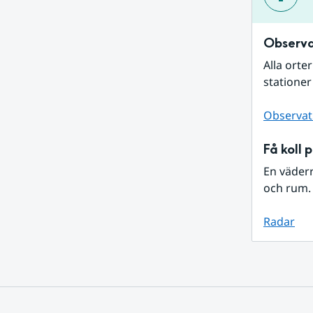
Observa
Alla orte
stationer
Observat
Få koll 
En väder
och rum. 
Radar