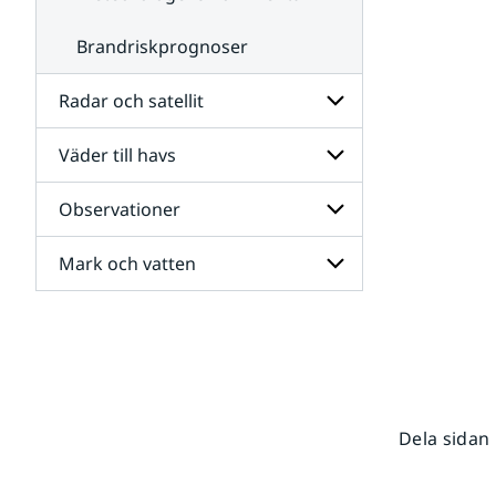
Brandriskprognoser
Radar och satellit
Väder till havs
Undersidor
för
Radar
Observationer
Undersidor
och
för
satellit
Väder
Mark och vatten
Undersidor
till
för
havs
Observationer
Undersidor
för
Mark
och
vatten
Dela sidan