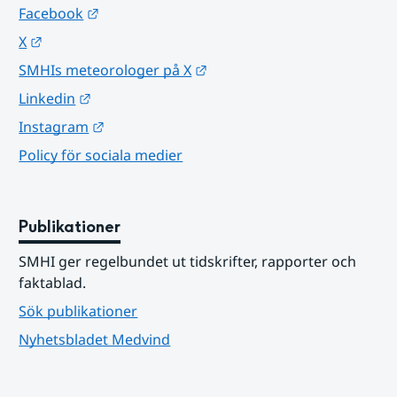
Länk till annan webbplats.
Facebook
Länk till annan webbplats.
X
Länk till annan webbplats.
SMHIs meteorologer på X
Länk till annan webbplats.
Linkedin
Länk till annan webbplats.
Instagram
Policy för sociala medier
Publikationer
SMHI ger regelbundet ut tidskrifter, rapporter och 
faktablad.
Sök publikationer
Nyhetsbladet Medvind