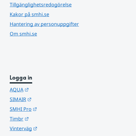
Tillgänglighetsredogörelse
Kakor på smhi.se
Hantering av personuppgifter
Om smhi.se
Logga in
Länk till annan webbplats.
AQUA
Länk till annan webbplats.
SIMAIR
Länk till annan webbplats.
SMHI Pro
Länk till annan webbplats.
Timbr
Länk till annan webbplats.
Vinterväg