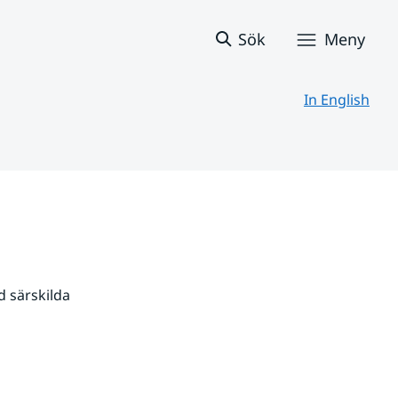
Sök
Meny
In English
 särskilda 