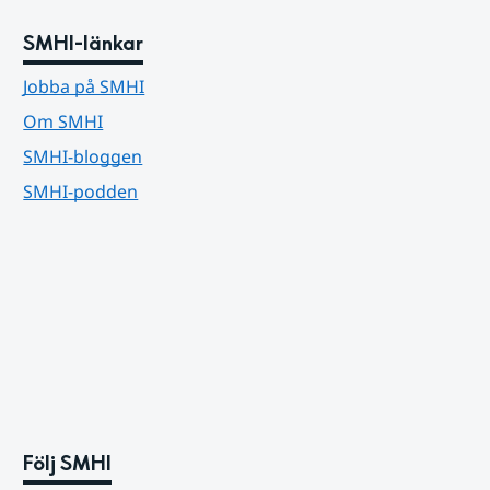
SMHI-länkar
Jobba på SMHI
Om SMHI
SMHI-bloggen
SMHI-podden
Följ SMHI