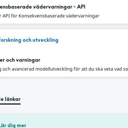
ensbaserade vädervarningar - API
r API för Konsekvensbaserade vädervarningar
Forskning och utveckling
er och varningar
 och avancerad modellutveckling för att du ska veta vad s
e länkar
Lär dig mer