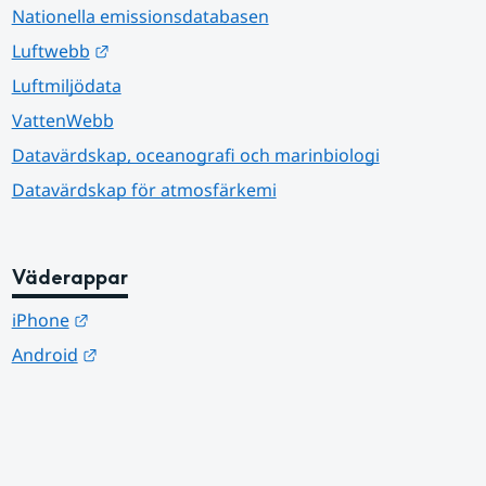
Nationella emissionsdatabasen
Länk till annan webbplats.
Luftwebb
Luftmiljödata
VattenWebb
Datavärdskap, oceanografi och marinbiologi
Datavärdskap för atmosfärkemi
Väderappar
Länk till annan webbplats.
iPhone
Länk till annan webbplats.
Android