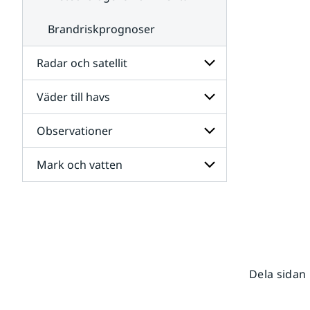
Brandriskprognoser
Radar och satellit
Väder till havs
Undersidor
för
Radar
Observationer
Undersidor
och
för
satellit
Väder
Mark och vatten
Undersidor
till
för
havs
Observationer
Undersidor
för
Mark
och
vatten
Dela sidan