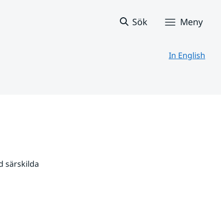
Sök
Meny
In English
 särskilda 