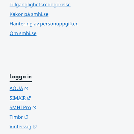
Tillgänglighetsredogörelse
Kakor på smhi.se
Hantering av personuppgifter
Om smhi.se
Logga in
Länk till annan webbplats.
AQUA
Länk till annan webbplats.
SIMAIR
Länk till annan webbplats.
SMHI Pro
Länk till annan webbplats.
Timbr
Länk till annan webbplats.
Vinterväg