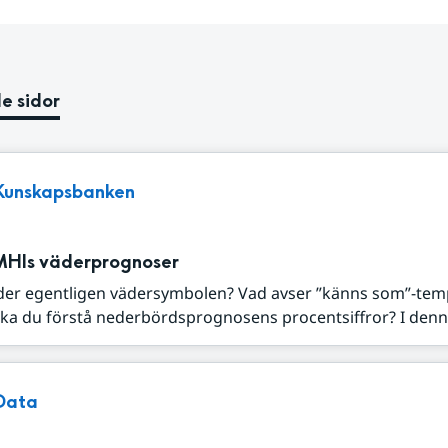
e sidor
Kunskapsbanken
MHIs väderprognoser
der egentligen vädersymbolen? Vad avser ”känns som”-tem
ka du förstå nederbördsprognosens procentsiffror? I denna
Data