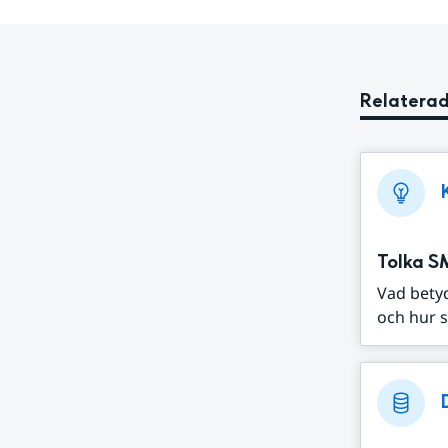
Relaterad
Tolka S
Vad bety
och hur s