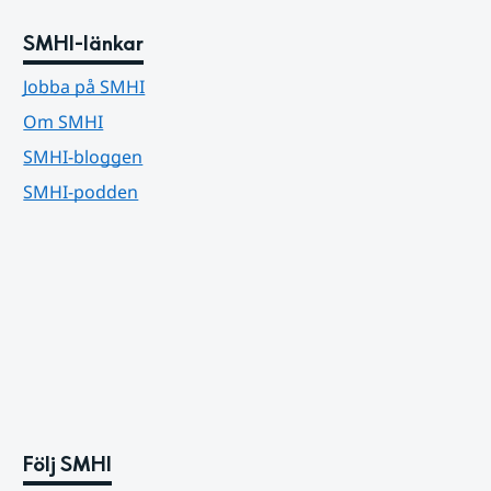
SMHI-länkar
Jobba på SMHI
Om SMHI
SMHI-bloggen
SMHI-podden
Följ SMHI