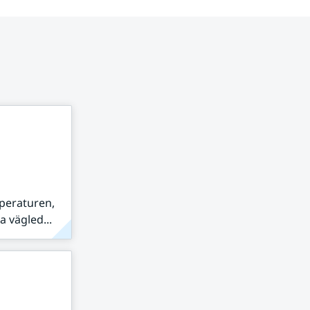
peraturen,
 vägled...