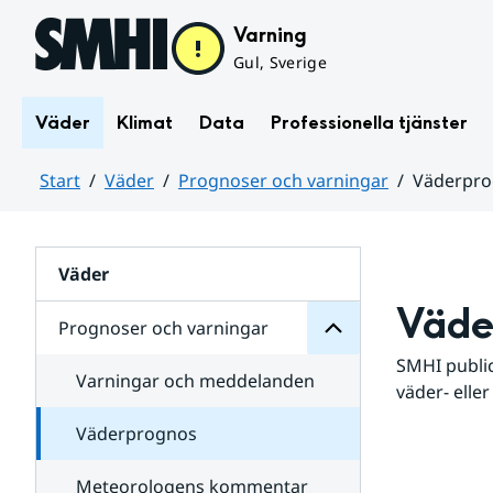
Hoppa till sidans innehåll
Varning
Gul, Sverige
Väder
Klimat
Data
Professionella tjänster
Start
Väder
Prognoser och varningar
Väderpr
varningar
och
Huvudinnehåll
Prognoser
för
Undersidor
Väder
Väde
Prognoser och varningar
SMHI public
Varningar och meddelanden
väder- eller
Väderprognos
Meteorologens kommentar