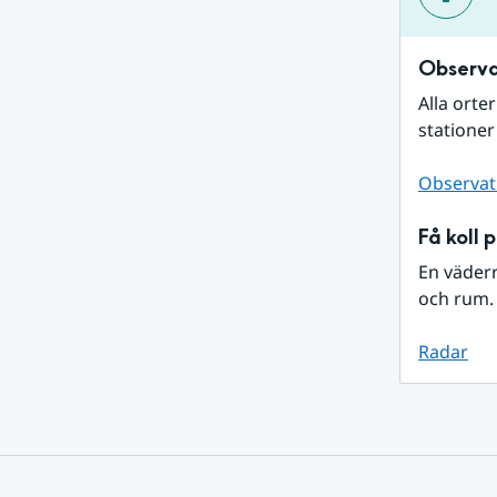
Observa
Alla orte
stationer
Observat
Få koll 
En väder
och rum. 
Radar