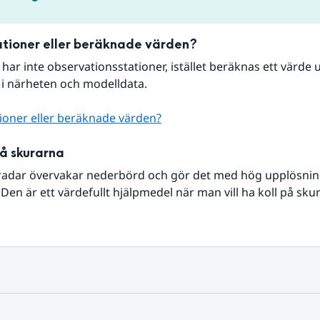
tioner eller beräknade värden?
r har inte observationsstationer, istället beräknas ett värde u
 i närheten och modelldata.
ioner eller beräknade värden?
på skurarna
radar övervakar nederbörd och gör det med hög upplösning 
Den är ett värdefullt hjälpmedel när man vill ha koll på sku