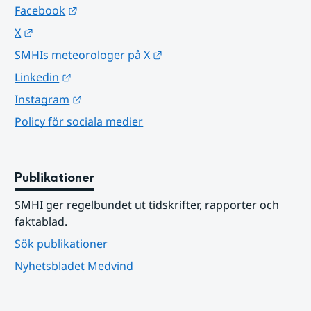
Länk till annan webbplats.
Facebook
Länk till annan webbplats.
X
Länk till annan webbplats.
SMHIs meteorologer på X
Länk till annan webbplats.
Linkedin
Länk till annan webbplats.
Instagram
Policy för sociala medier
Publikationer
SMHI ger regelbundet ut tidskrifter, rapporter och 
faktablad.
Sök publikationer
Nyhetsbladet Medvind