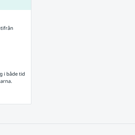
tifrån 
i både tid 
rarna.