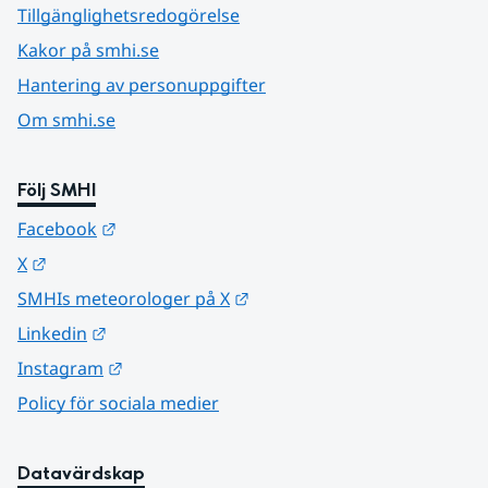
Tillgänglighetsredogörelse
Kakor på smhi.se
Hantering av personuppgifter
Om smhi.se
Följ SMHI
Länk till annan webbplats.
Facebook
Länk till annan webbplats.
X
Länk till annan webbplats.
SMHIs meteorologer på X
Länk till annan webbplats.
Linkedin
Länk till annan webbplats.
Instagram
Policy för sociala medier
Datavärdskap