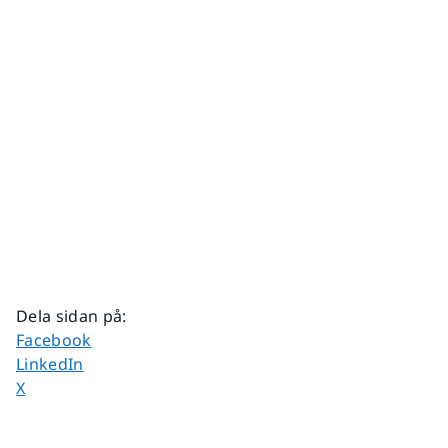
Dela sidan på
:
Dela sidan på
Facebook
Dela sidan på
LinkedIn
Dela sidan på
X