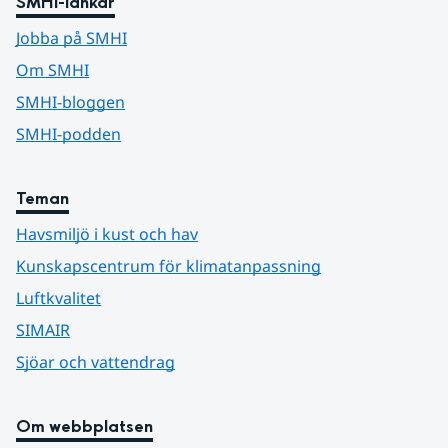
SMHI-länkar
Jobba på SMHI
Om SMHI
SMHI-bloggen
SMHI-podden
Teman
Havsmiljö i kust och hav
Kunskapscentrum för klimatanpassning
Luftkvalitet
SIMAIR
Sjöar och vattendrag
Om webbplatsen