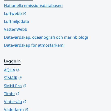
Nationella emissionsdatabasen
Länk till annan webbplats.
Luftwebb
Luftmiljödata
VattenWebb
Datavärdskap, oceanografi och marinbiologi
Datavärdskap för atmosfärkemi
Logga in
Länk till annan webbplats.
AQUA
Länk till annan webbplats.
SIMAIR
Länk till annan webbplats.
SMHI Pro
Länk till annan webbplats.
Timbr
Länk till annan webbplats.
Vinterväg
Länk till annan webbplats.
Väderlarm