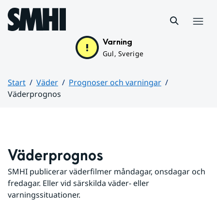
Hoppa till sidans innehåll
Meny
Varning
Gul, Sverige
Start
Väder
Prognoser och varningar
Väderprognos
Huvudinnehåll
Väderprognos
SMHI publicerar väderfilmer måndagar, onsdagar och 
fredagar. Eller vid särskilda väder- eller 
varningssituationer.