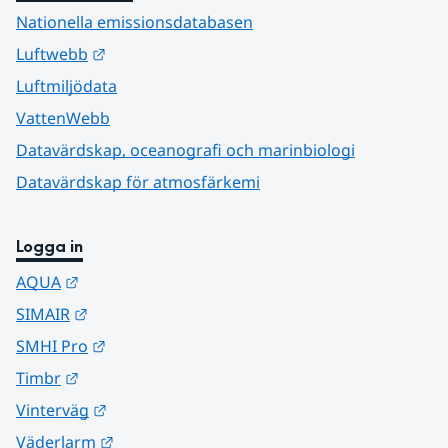
Nationella emissionsdatabasen
Länk till annan webbplats.
Luftwebb
Luftmiljödata
VattenWebb
Datavärdskap, oceanografi och marinbiologi
Datavärdskap för atmosfärkemi
Logga in
Länk till annan webbplats.
AQUA
Länk till annan webbplats.
SIMAIR
Länk till annan webbplats.
SMHI Pro
Länk till annan webbplats.
Timbr
Länk till annan webbplats.
Vinterväg
Länk till annan webbplats.
Väderlarm