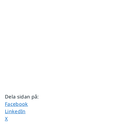
Dela sidan på
:
Dela sidan på
Facebook
Dela sidan på
LinkedIn
Dela sidan på
X