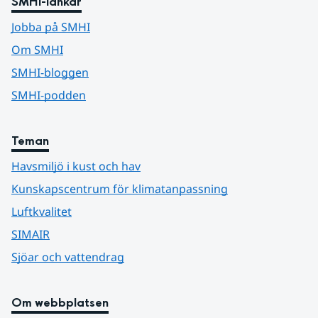
SMHI-länkar
Jobba på SMHI
Om SMHI
SMHI-bloggen
SMHI-podden
Teman
Havsmiljö i kust och hav
Kunskapscentrum för klimatanpassning
Luftkvalitet
SIMAIR
Sjöar och vattendrag
Om webbplatsen