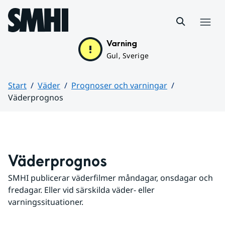
Hoppa till sidans innehåll
Meny
Varning
Gul, Sverige
Start
Väder
Prognoser och varningar
Väderprognos
Huvudinnehåll
Väderprognos
SMHI publicerar väderfilmer måndagar, onsdagar och 
fredagar. Eller vid särskilda väder- eller 
varningssituationer.