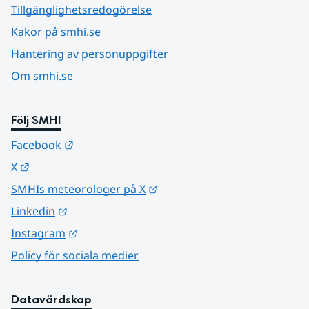
Tillgänglighetsredogörelse
Kakor på smhi.se
Hantering av personuppgifter
Om smhi.se
Följ SMHI
Länk till annan webbplats.
Facebook
Länk till annan webbplats.
X
Länk till annan webbplats.
SMHIs meteorologer på X
Länk till annan webbplats.
Linkedin
Länk till annan webbplats.
Instagram
Policy för sociala medier
Datavärdskap