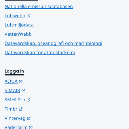
Nationella emissionsdatabasen
Länk till annan webbplats.
Luftwebb
Luftmiljödata
VattenWebb
Datavärdskap, oceanografi och marinbiologi
Datavärdskap för atmosfärkemi
Logga in
Länk till annan webbplats.
AQUA
Länk till annan webbplats.
SIMAIR
Länk till annan webbplats.
SMHI Pro
Länk till annan webbplats.
Timbr
Länk till annan webbplats.
Vinterväg
Länk till annan webbplats.
Väderlarm