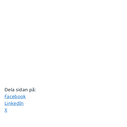
Dela sidan på
:
Dela sidan på
Facebook
Dela sidan på
LinkedIn
Dela sidan på
X