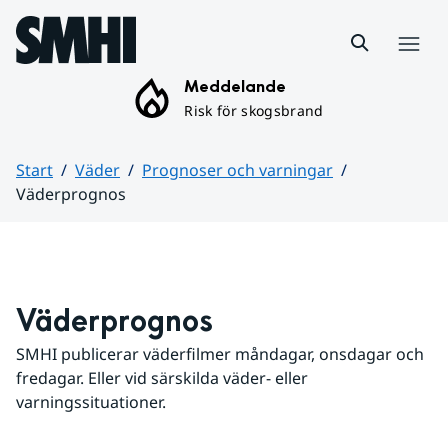
Hoppa till sidans innehåll
Meny
Meddelande
Risk för skogsbrand
Start
Väder
Prognoser och varningar
Väderprognos
Huvudinnehåll
Väderprognos
SMHI publicerar väderfilmer måndagar, onsdagar och 
fredagar. Eller vid särskilda väder- eller 
varningssituationer.