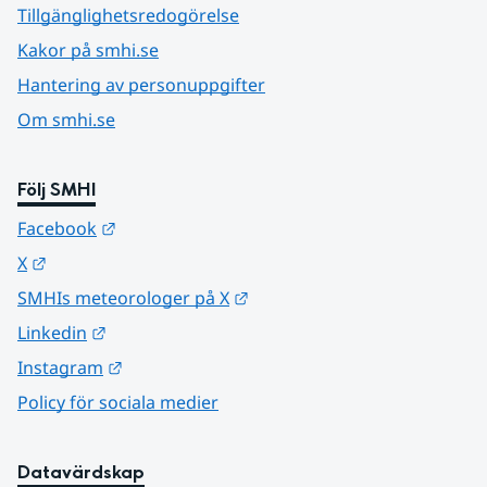
Tillgänglighetsredogörelse
Kakor på smhi.se
Hantering av personuppgifter
Om smhi.se
Följ SMHI
Länk till annan webbplats.
Facebook
Länk till annan webbplats.
X
Länk till annan webbplats.
SMHIs meteorologer på X
Länk till annan webbplats.
Linkedin
Länk till annan webbplats.
Instagram
Policy för sociala medier
Datavärdskap