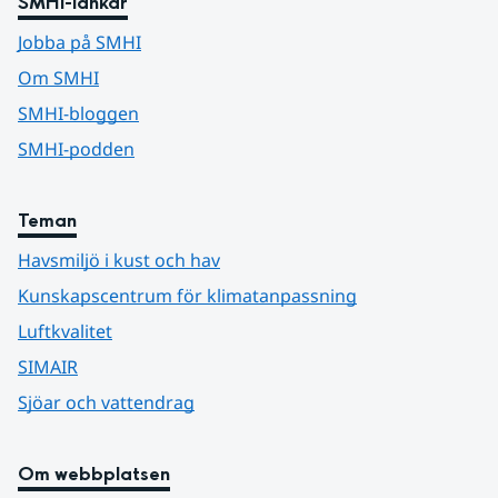
SMHI-länkar
Jobba på SMHI
Om SMHI
SMHI-bloggen
SMHI-podden
Teman
Havsmiljö i kust och hav
Kunskapscentrum för klimatanpassning
Luftkvalitet
SIMAIR
Sjöar och vattendrag
Om webbplatsen