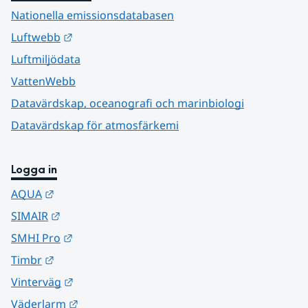
Nationella emissionsdatabasen
Länk till annan webbplats.
Luftwebb
Luftmiljödata
VattenWebb
Datavärdskap, oceanografi och marinbiologi
Datavärdskap för atmosfärkemi
Logga in
Länk till annan webbplats.
AQUA
Länk till annan webbplats.
SIMAIR
Länk till annan webbplats.
SMHI Pro
Länk till annan webbplats.
Timbr
Länk till annan webbplats.
Vinterväg
Länk till annan webbplats.
Väderlarm