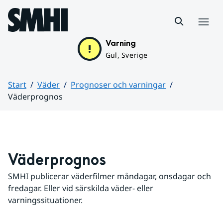
Hoppa till sidans innehåll
Meny
Varning
Gul, Sverige
Start
Väder
Prognoser och varningar
Väderprognos
Huvudinnehåll
Väderprognos
SMHI publicerar väderfilmer måndagar, onsdagar och 
fredagar. Eller vid särskilda väder- eller 
varningssituationer.