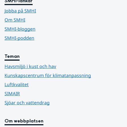
SMHI-länkar
Jobba på SMHI
Om SMHI
SMHI-bloggen
SMHI-podden
Teman
Havsmiljö i kust och hav
Kunskapscentrum för klimatanpassning
Luftkvalitet
SIMAIR
Sjöar och vattendrag
Om webbplatsen