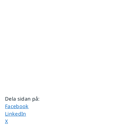
Dela sidan på
:
Dela sidan på
Facebook
Dela sidan på
LinkedIn
Dela sidan på
X