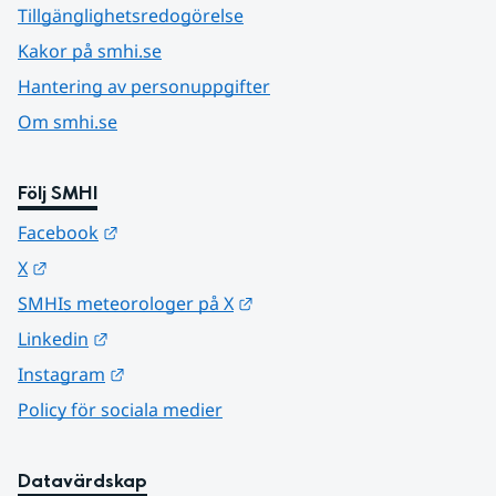
Tillgänglighetsredogörelse
Kakor på smhi.se
Hantering av personuppgifter
Om smhi.se
Följ SMHI
Länk till annan webbplats.
Facebook
Länk till annan webbplats.
X
Länk till annan webbplats.
SMHIs meteorologer på X
Länk till annan webbplats.
Linkedin
Länk till annan webbplats.
Instagram
Policy för sociala medier
Datavärdskap