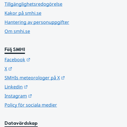
Tillgänglighetsredogörelse
Kakor på smhi.se
Hantering av personuppgifter
Om smhi.se
Följ SMHI
Länk till annan webbplats.
Facebook
Länk till annan webbplats.
X
Länk till annan webbplats.
SMHIs meteorologer på X
Länk till annan webbplats.
Linkedin
Länk till annan webbplats.
Instagram
Policy för sociala medier
Datavärdskap