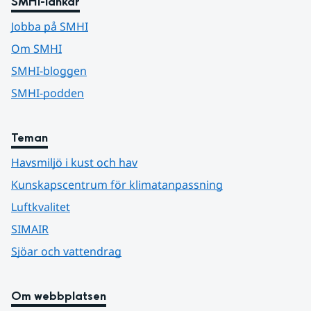
SMHI-länkar
Jobba på SMHI
Om SMHI
SMHI-bloggen
SMHI-podden
Teman
Havsmiljö i kust och hav
Kunskapscentrum för klimatanpassning
Luftkvalitet
SIMAIR
Sjöar och vattendrag
Om webbplatsen