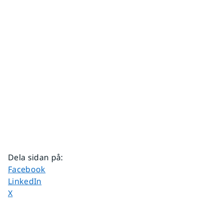
Dela sidan på
:
Dela sidan på
Facebook
Dela sidan på
LinkedIn
Dela sidan på
X