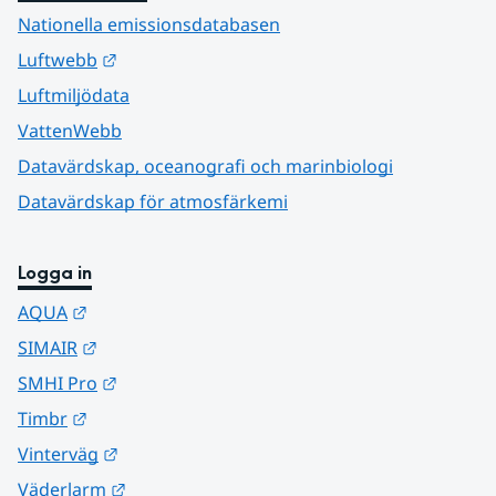
Nationella emissionsdatabasen
Länk till annan webbplats.
Luftwebb
Luftmiljödata
VattenWebb
Datavärdskap, oceanografi och marinbiologi
Datavärdskap för atmosfärkemi
Logga in
Länk till annan webbplats.
AQUA
Länk till annan webbplats.
SIMAIR
Länk till annan webbplats.
SMHI Pro
Länk till annan webbplats.
Timbr
Länk till annan webbplats.
Vinterväg
Länk till annan webbplats.
Väderlarm