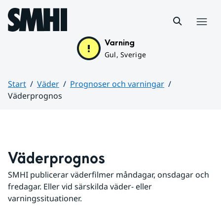
Hoppa till sidans innehåll
Meny
Varning
Gul, Sverige
Start
Väder
Prognoser och varningar
Väderprognos
Huvudinnehåll
Väderprognos
SMHI publicerar väderfilmer måndagar, onsdagar och 
fredagar. Eller vid särskilda väder- eller 
varningssituationer.