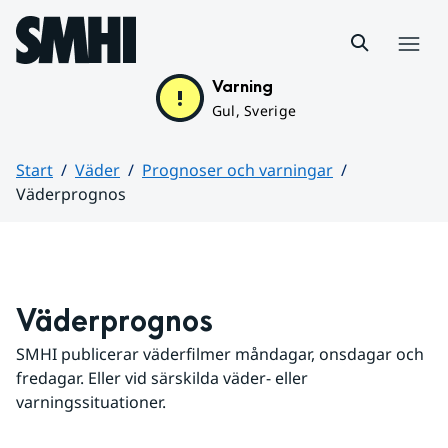
Hoppa till sidans innehåll
Meny
Varning
Gul, Sverige
Start
Väder
Prognoser och varningar
Väderprognos
Huvudinnehåll
Väderprognos
SMHI publicerar väderfilmer måndagar, onsdagar och 
fredagar. Eller vid särskilda väder- eller 
varningssituationer.