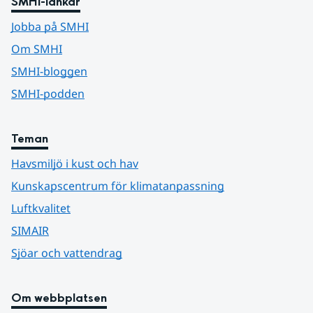
SMHI-länkar
Jobba på SMHI
Om SMHI
SMHI-bloggen
SMHI-podden
Teman
Havsmiljö i kust och hav
Kunskapscentrum för klimatanpassning
Luftkvalitet
SIMAIR
Sjöar och vattendrag
Om webbplatsen