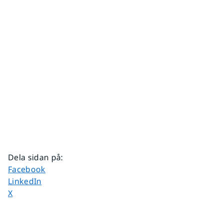
Dela sidan på
:
Dela sidan på
Facebook
Dela sidan på
LinkedIn
Dela sidan på
X