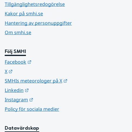
Tillgänglighetsredogörelse
Kakor på smhi.se
Hantering av personuppgifter
Om smhi.se
Följ SMHI
Länk till annan webbplats.
Facebook
Länk till annan webbplats.
X
Länk till annan webbplats.
SMHIs meteorologer på X
Länk till annan webbplats.
Linkedin
Länk till annan webbplats.
Instagram
Policy för sociala medier
Datavärdskap