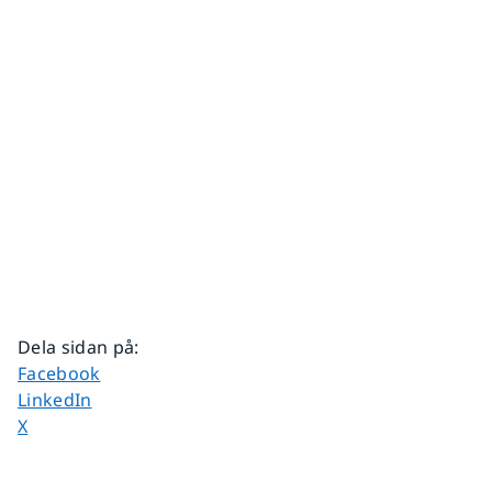
Dela sidan på
:
Dela sidan på
Facebook
Dela sidan på
LinkedIn
Dela sidan på
X