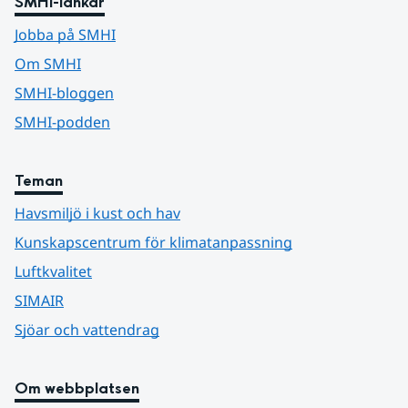
SMHI-länkar
Jobba på SMHI
Om SMHI
SMHI-bloggen
SMHI-podden
Teman
Havsmiljö i kust och hav
Kunskapscentrum för klimatanpassning
Luftkvalitet
SIMAIR
Sjöar och vattendrag
Om webbplatsen