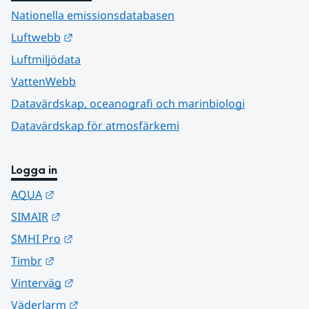
Nationella emissionsdatabasen
Länk till annan webbplats.
Luftwebb
Luftmiljödata
VattenWebb
Datavärdskap, oceanografi och marinbiologi
Datavärdskap för atmosfärkemi
Logga in
Länk till annan webbplats.
AQUA
Länk till annan webbplats.
SIMAIR
Länk till annan webbplats.
SMHI Pro
Länk till annan webbplats.
Timbr
Länk till annan webbplats.
Vinterväg
Länk till annan webbplats.
Väderlarm