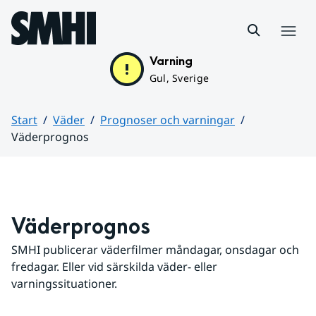
Hoppa till sidans innehåll
Meny
Varning
Gul, Sverige
Start
Väder
Prognoser och varningar
Väderprognos
Huvudinnehåll
Väderprognos
SMHI publicerar väderfilmer måndagar, onsdagar och 
fredagar. Eller vid särskilda väder- eller 
varningssituationer.