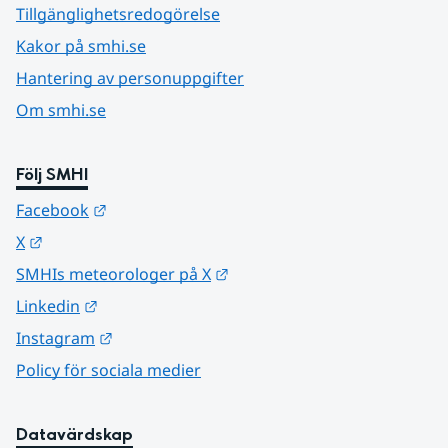
Tillgänglighetsredogörelse
Kakor på smhi.se
Hantering av personuppgifter
Om smhi.se
Följ SMHI
Länk till annan webbplats.
Facebook
Länk till annan webbplats.
X
Länk till annan webbplats.
SMHIs meteorologer på X
Länk till annan webbplats.
Linkedin
Länk till annan webbplats.
Instagram
Policy för sociala medier
Datavärdskap