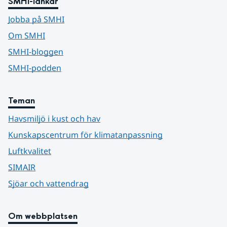
SMHI-länkar
Jobba på SMHI
Om SMHI
SMHI-bloggen
SMHI-podden
Teman
Havsmiljö i kust och hav
Kunskapscentrum för klimatanpassning
Luftkvalitet
SIMAIR
Sjöar och vattendrag
Om webbplatsen