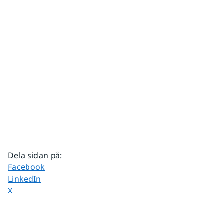
Dela sidan på
:
Dela sidan på
Facebook
Dela sidan på
LinkedIn
Dela sidan på
X