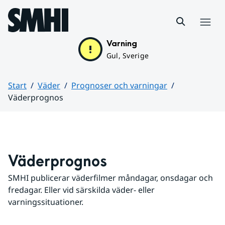
Hoppa till sidans innehåll
Meny
Varning
Gul, Sverige
Start
Väder
Prognoser och varningar
Väderprognos
Huvudinnehåll
Väderprognos
SMHI publicerar väderfilmer måndagar, onsdagar och 
fredagar. Eller vid särskilda väder- eller 
varningssituationer.