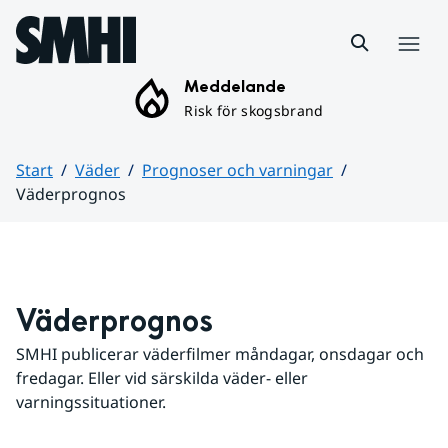
Hoppa till sidans innehåll
Meny
Meddelande
Risk för skogsbrand
Start
Väder
Prognoser och varningar
Väderprognos
Huvudinnehåll
Väderprognos
SMHI publicerar väderfilmer måndagar, onsdagar och 
fredagar. Eller vid särskilda väder- eller 
varningssituationer.