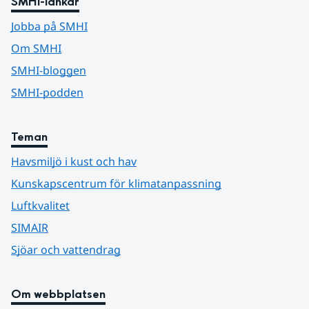
SMHI-länkar
Jobba på SMHI
Om SMHI
SMHI-bloggen
SMHI-podden
Teman
Havsmiljö i kust och hav
Kunskapscentrum för klimatanpassning
Luftkvalitet
SIMAIR
Sjöar och vattendrag
Om webbplatsen