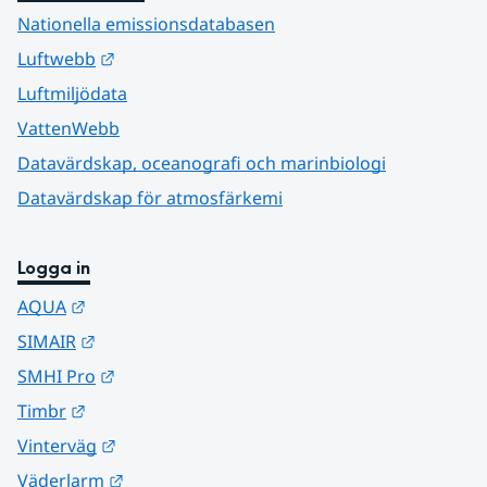
Nationella emissionsdatabasen
Länk till annan webbplats.
Luftwebb
Luftmiljödata
VattenWebb
Datavärdskap, oceanografi och marinbiologi
Datavärdskap för atmosfärkemi
Logga in
Länk till annan webbplats.
AQUA
Länk till annan webbplats.
SIMAIR
Länk till annan webbplats.
SMHI Pro
Länk till annan webbplats.
Timbr
Länk till annan webbplats.
Vinterväg
Länk till annan webbplats.
Väderlarm