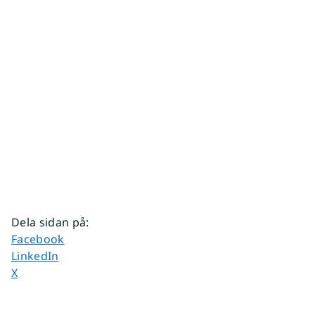
Dela sidan på
:
Dela sidan på
Facebook
Dela sidan på
LinkedIn
Dela sidan på
X