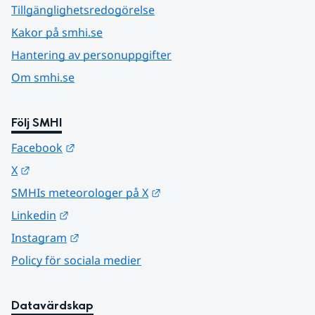
Tillgänglighetsredogörelse
Kakor på smhi.se
Hantering av personuppgifter
Om smhi.se
Följ SMHI
Länk till annan webbplats.
Facebook
Länk till annan webbplats.
X
Länk till annan webbplats.
SMHIs meteorologer på X
Länk till annan webbplats.
Linkedin
Länk till annan webbplats.
Instagram
Policy för sociala medier
Datavärdskap