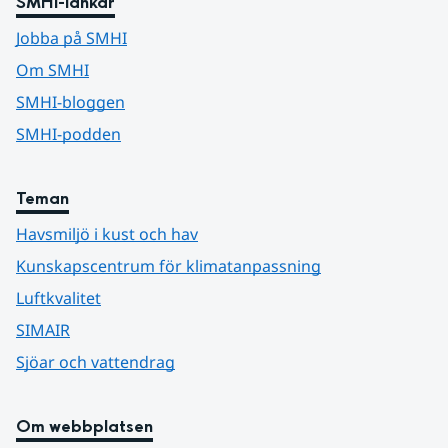
SMHI-länkar
Jobba på SMHI
Om SMHI
SMHI-bloggen
SMHI-podden
Teman
Havsmiljö i kust och hav
Kunskapscentrum för klimatanpassning
Luftkvalitet
SIMAIR
Sjöar och vattendrag
Om webbplatsen