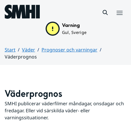
Hoppa till sidans innehåll
Meny
Varning
Gul, Sverige
Start
Väder
Prognoser och varningar
Väderprognos
Huvudinnehåll
Väderprognos
SMHI publicerar väderfilmer måndagar, onsdagar och 
fredagar. Eller vid särskilda väder- eller 
varningssituationer.