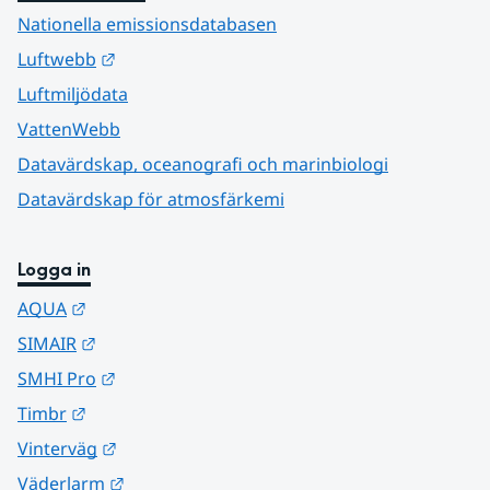
Nationella emissionsdatabasen
Länk till annan webbplats.
Luftwebb
Luftmiljödata
VattenWebb
Datavärdskap, oceanografi och marinbiologi
Datavärdskap för atmosfärkemi
Logga in
Länk till annan webbplats.
AQUA
Länk till annan webbplats.
SIMAIR
Länk till annan webbplats.
SMHI Pro
Länk till annan webbplats.
Timbr
Länk till annan webbplats.
Vinterväg
Länk till annan webbplats.
Väderlarm