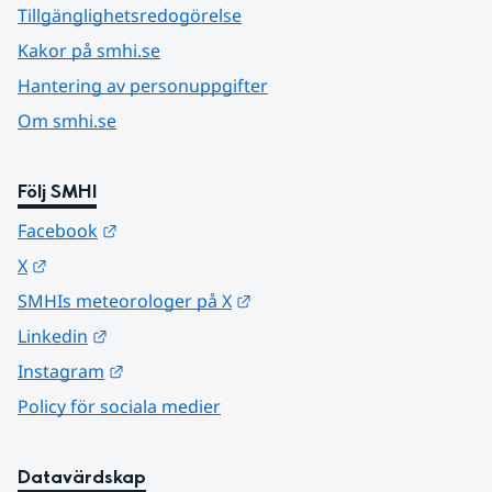
Tillgänglighetsredogörelse
Kakor på smhi.se
Hantering av personuppgifter
Om smhi.se
Följ SMHI
Länk till annan webbplats.
Facebook
Länk till annan webbplats.
X
Länk till annan webbplats.
SMHIs meteorologer på X
Länk till annan webbplats.
Linkedin
Länk till annan webbplats.
Instagram
Policy för sociala medier
Datavärdskap