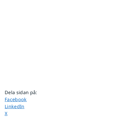
Dela sidan på
:
Dela sidan på
Facebook
Dela sidan på
LinkedIn
Dela sidan på
X