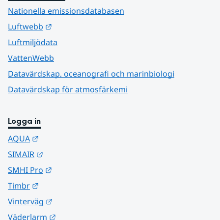
Nationella emissionsdatabasen
Länk till annan webbplats.
Luftwebb
Luftmiljödata
VattenWebb
Datavärdskap, oceanografi och marinbiologi
Datavärdskap för atmosfärkemi
Logga in
Länk till annan webbplats.
AQUA
Länk till annan webbplats.
SIMAIR
Länk till annan webbplats.
SMHI Pro
Länk till annan webbplats.
Timbr
Länk till annan webbplats.
Vinterväg
Länk till annan webbplats.
Väderlarm