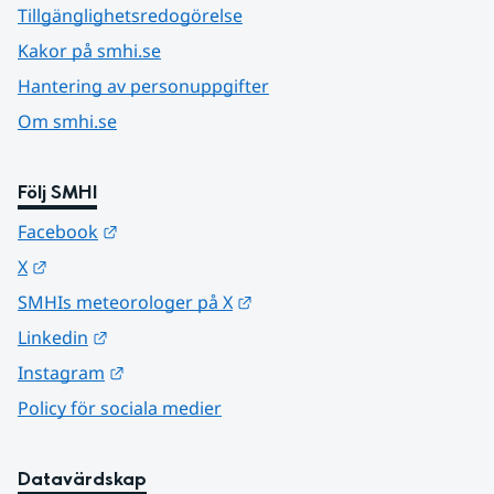
Tillgänglighetsredogörelse
Kakor på smhi.se
Hantering av personuppgifter
Om smhi.se
Följ SMHI
Länk till annan webbplats.
Facebook
Länk till annan webbplats.
X
Länk till annan webbplats.
SMHIs meteorologer på X
Länk till annan webbplats.
Linkedin
Länk till annan webbplats.
Instagram
Policy för sociala medier
Datavärdskap