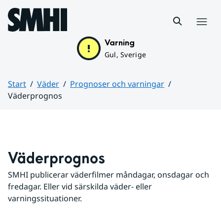
Hoppa till sidans innehåll
Meny
Varning
Gul, Sverige
Start
Väder
Prognoser och varningar
Väderprognos
Huvudinnehåll
Väderprognos
SMHI publicerar väderfilmer måndagar, onsdagar och 
fredagar. Eller vid särskilda väder- eller 
varningssituationer.