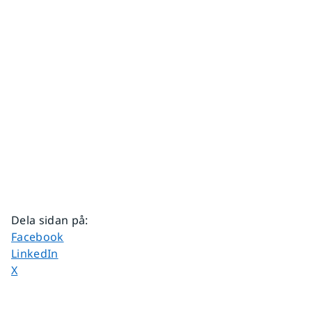
Dela sidan på
:
Dela sidan på
Facebook
Dela sidan på
LinkedIn
Dela sidan på
X