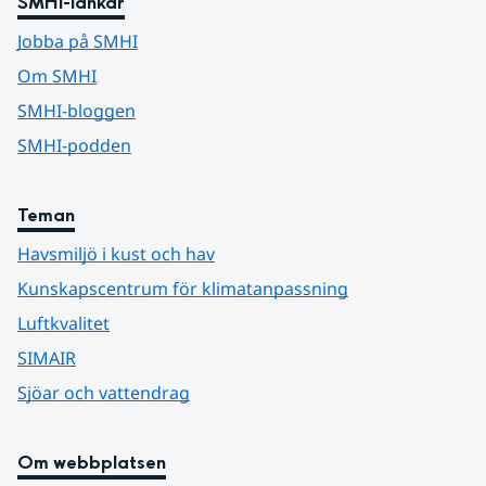
SMHI-länkar
Jobba på SMHI
Om SMHI
SMHI-bloggen
SMHI-podden
Teman
Havsmiljö i kust och hav
Kunskapscentrum för klimatanpassning
Luftkvalitet
SIMAIR
Sjöar och vattendrag
Om webbplatsen