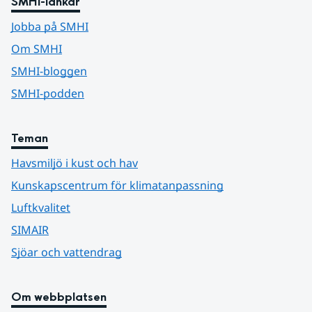
SMHI-länkar
Jobba på SMHI
Om SMHI
SMHI-bloggen
SMHI-podden
Teman
Havsmiljö i kust och hav
Kunskapscentrum för klimatanpassning
Luftkvalitet
SIMAIR
Sjöar och vattendrag
Om webbplatsen