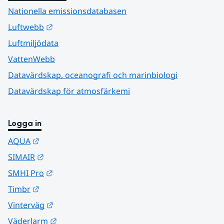
Nationella emissionsdatabasen
Länk till annan webbplats.
Luftwebb
Luftmiljödata
VattenWebb
Datavärdskap, oceanografi och marinbiologi
Datavärdskap för atmosfärkemi
Logga in
Länk till annan webbplats.
AQUA
Länk till annan webbplats.
SIMAIR
Länk till annan webbplats.
SMHI Pro
Länk till annan webbplats.
Timbr
Länk till annan webbplats.
Vinterväg
Länk till annan webbplats.
Väderlarm