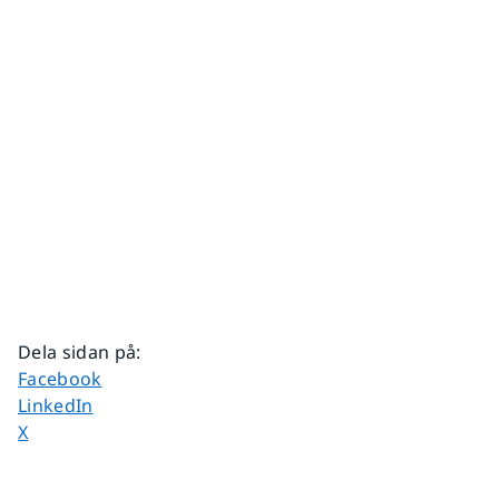
Dela sidan på
:
Dela sidan på
Facebook
Dela sidan på
LinkedIn
Dela sidan på
X