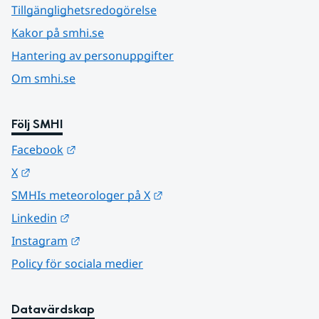
Tillgänglighetsredogörelse
Kakor på smhi.se
Hantering av personuppgifter
Om smhi.se
Följ SMHI
Länk till annan webbplats.
Facebook
Länk till annan webbplats.
X
Länk till annan webbplats.
SMHIs meteorologer på X
Länk till annan webbplats.
Linkedin
Länk till annan webbplats.
Instagram
Policy för sociala medier
Datavärdskap