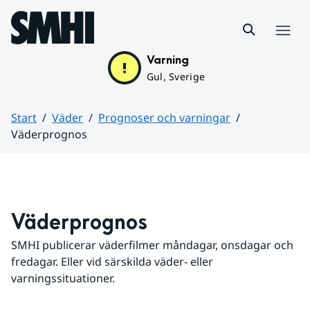
Hoppa till sidans innehåll
Meny
Varning
Gul, Sverige
Start
Väder
Prognoser och varningar
Väderprognos
Huvudinnehåll
Väderprognos
SMHI publicerar väderfilmer måndagar, onsdagar och 
fredagar. Eller vid särskilda väder- eller 
varningssituationer.