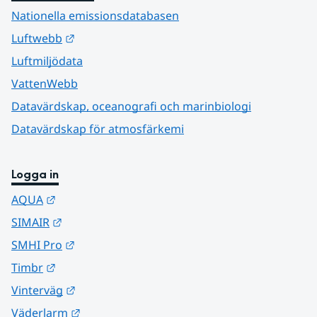
Nationella emissionsdatabasen
Länk till annan webbplats.
Luftwebb
Luftmiljödata
VattenWebb
Datavärdskap, oceanografi och marinbiologi
Datavärdskap för atmosfärkemi
Logga in
Länk till annan webbplats.
AQUA
Länk till annan webbplats.
SIMAIR
Länk till annan webbplats.
SMHI Pro
Länk till annan webbplats.
Timbr
Länk till annan webbplats.
Vinterväg
Länk till annan webbplats.
Väderlarm