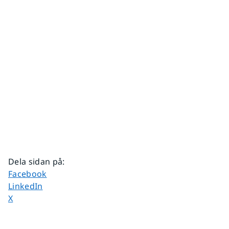
Dela sidan på
:
Dela sidan på
Facebook
Dela sidan på
LinkedIn
Dela sidan på
X