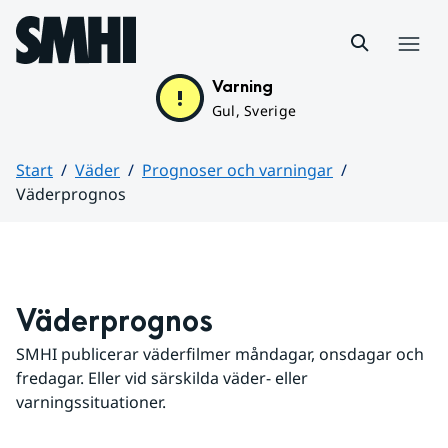
Hoppa till sidans innehåll
Meny
Varning
Gul, Sverige
Start
Väder
Prognoser och varningar
Väderprognos
Huvudinnehåll
Väderprognos
SMHI publicerar väderfilmer måndagar, onsdagar och 
fredagar. Eller vid särskilda väder- eller 
varningssituationer.