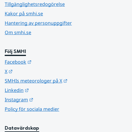
Tillgänglighetsredogörelse
Kakor på smhi.se
Hantering av personuppgifter
Om smhi.se
Följ SMHI
Länk till annan webbplats.
Facebook
Länk till annan webbplats.
X
Länk till annan webbplats.
SMHIs meteorologer på X
Länk till annan webbplats.
Linkedin
Länk till annan webbplats.
Instagram
Policy för sociala medier
Datavärdskap